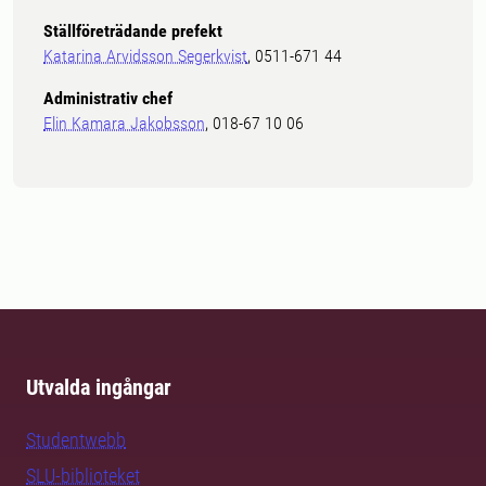
Ställföreträdande prefekt
Katarina Arvidsson Segerkvist
, 0511-671 44
Administrativ chef
Elin Kamara Jakobsson
, 018-67 10 06
Utvalda ingångar
Studentwebb
SLU-biblioteket