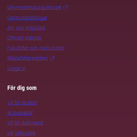
Universitetsdjursjukhuset
Centrumbildningar
Art- och miljödata
Officiell statistik
Fakulteter och institutioner
Medarbetarwebben
Logga in
För dig som
vill bli student
är journalist
vill bli doktorand
vill söka jobb