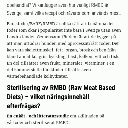
obehandlat? Vi kartlägger även hur vanligt RMBD är i
Sverige, samt vilka recept och råvaror som används mest.
Färskfoder/BARF/RMBD är olika sätt att benämna det
foder som ökar i popularitet inte bara i Sverige utan även
i andra länder. Gemensamt för dem är att de bygger på
att man utfodrar hunden med oprocessat/rått foder. Det
kan vara skelettmuskel, fett, organ, brosk och ben från
bland annat ko, gris, kyckling, häst, kalkon, vilt och fisk.
En del tillsätter även frukt, mineraler, vitaminer. I en
del kommersiella färskfoder tillsätts även
värmebehandlade kolhydrater.
Sterilisering av RMBD (Raw Meat Based
Diets) – vilket näringsinnehåll
efterfrågas?
En enkät- och litteraturstudie
om skillnaden på
våtfoder och steriliserat RMBD.