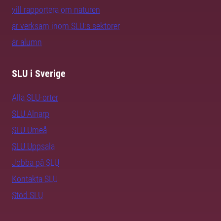
vill rapportera om naturen
är verksam inom SLU:s sektorer
är alumn
SLU i Sverige
Alla SLU-orter
SLU Alnarp
SLU Umeå
SLU Uppsala
Jobba på SLU
Kontakta SLU
Stöd SLU