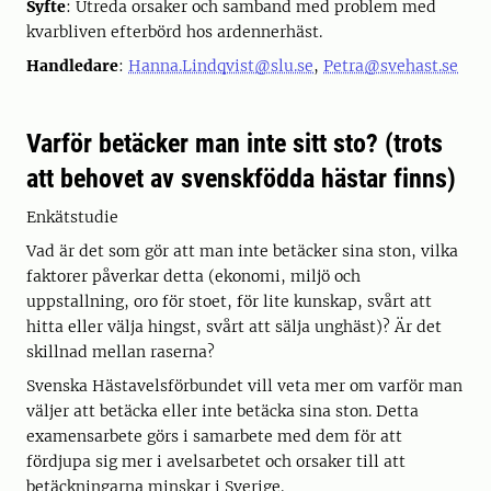
Syfte
: Utreda orsaker och samband med problem med
kvarbliven efterbörd hos ardennerhäst.
Handledare
:
Hanna.Lindqvist@slu.se
,
Petra@svehast.se
Varför betäcker man inte sitt sto? (trots
att behovet av svenskfödda hästar finns)
Enkätstudie
Vad är det som gör att man inte betäcker sina ston, vilka
faktorer påverkar detta (ekonomi, miljö och
uppstallning, oro för stoet, för lite kunskap, svårt att
hitta eller välja hingst, svårt att sälja unghäst)? Är det
skillnad mellan raserna?
Svenska Hästavelsförbundet vill veta mer om varför man
väljer att betäcka eller inte betäcka sina ston. Detta
examensarbete görs i samarbete med dem för att
fördjupa sig mer i avelsarbetet och orsaker till att
betäckningarna minskar i Sverige.