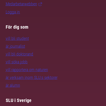
Medarbetarwebben
Logga in
För dig som
vill bli student
är journalist
vill bli doktorand
vill söka jobb
vill rapportera om naturen
är verksam inom SLU:s sektorer
är alumn
SLU i Sverige