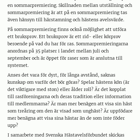
en sommarpremiering. Skillnaden mellan utställning och
sommarpremiering är att på en sommarpremiering tas
även hänsyn till härstamning och hästens avelsvärde.
På sommarpremiering finns också möjlighet att utföra
ett bruksprov. Ett bruksprov är ett rid- eller körprov
beroende på vad du har för ras. Sommarpremieringarna
anordnas på 35 platser i landet mellan juli och
september och är öppet för raser som är anslutna till
systemet.
Anses det vara för dyrt, för långa avstånd, saknas
kunskap om varför det bör göras? Spelar hästens kön (är
det viktigare med ston) eller ålder roll? Är det kopplat
till rasföreningarna och deras tradition eller information
till medlemmarna? Är man mer benägen att visa sin häst
som treåring om den är visad som unghäst? Är uppfödare
mer benägna att visa sina hästar än de som inte föder
upp?
I samarbete med Svenska Hästavelsförbundet skickas