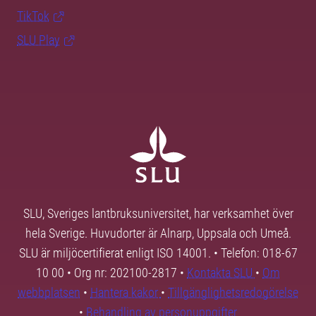
TikTok
SLU Play
SLU, Sveriges lantbruksuniversitet, har verksamhet över
hela Sverige. Huvudorter är Alnarp, Uppsala och Umeå.
SLU är miljöcertifierat enligt ISO 14001. • Telefon: 018-67
10 00 • Org nr: 202100-2817 •
Kontakta SLU
•
Om
webbplatsen
•
Hantera kakor
•
Tillgänglighetsredogörelse
•
Behandling av personuppgifter