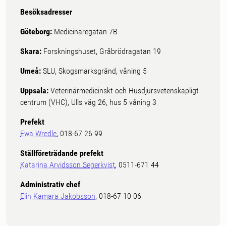
Besöksadresser
Göteborg:
Medicinaregatan 7B
Skara:
Forskningshuset, Gråbrödragatan 19
Umeå:
SLU, Skogsmarksgränd, våning 5
Uppsala:
Veterinärmedicinskt och Husdjursvetenskapligt
centrum (VHC), Ulls väg 26, hus 5 våning 3
Prefekt
Ewa Wredle
, 018-67 26 99
Ställföreträdande prefekt
Katarina Arvidsson Segerkvist
, 0511-671 44
Administrativ chef
Elin Kamara Jakobsson
, 018-67 10 06