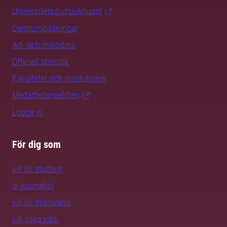
Universitetsdjursjukhuset
Centrumbildningar
Art- och miljödata
Officiell statistik
Fakulteter och institutioner
Medarbetarwebben
Logga in
För dig som
vill bli student
är journalist
vill bli doktorand
vill söka jobb