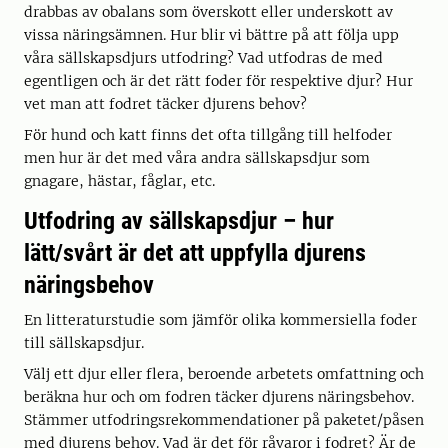
drabbas av obalans som överskott eller underskott av
vissa näringsämnen. Hur blir vi bättre på att följa upp
våra sällskapsdjurs utfodring? Vad utfodras de med
egentligen och är det rätt foder för respektive djur? Hur
vet man att fodret täcker djurens behov?
För hund och katt finns det ofta tillgång till helfoder
men hur är det med våra andra sällskapsdjur som
gnagare, hästar, fåglar, etc.
Utfodring av sällskapsdjur – hur
lätt/svårt är det att uppfylla djurens
näringsbehov
En litteraturstudie som jämför olika kommersiella foder
till sällskapsdjur.
Välj ett djur eller flera, beroende arbetets omfattning och
beräkna hur och om fodren täcker djurens näringsbehov.
Stämmer utfodringsrekommendationer på paketet/påsen
med djurens behov. Vad är det för råvaror i fodret? Är de