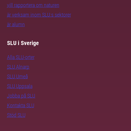
vill rapportera om naturen
är verksam inom SLU:s sektorer
är alumn
SLU i Sverige
Alla SLU-orter
SLU Alnarp
SLU Umeå
SLU Uppsala
Jobba på SLU
Kontakta SLU
Stöd SLU