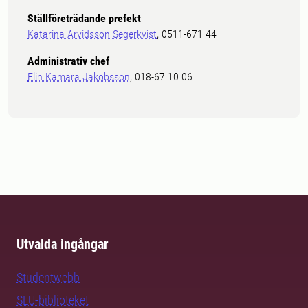
Ställföreträdande prefekt
Katarina Arvidsson Segerkvist
, 0511-671 44
Administrativ chef
Elin Kamara Jakobsson
, 018-67 10 06
Utvalda ingångar
Studentwebb
SLU-biblioteket