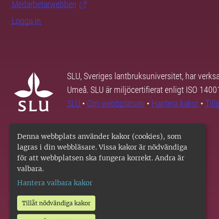
Medarbetarwebben
Logga in
SLU, Sveriges lantbruksuniversitet, har verk
Umeå. SLU är miljöcertifierat enligt ISO 140
SLU
•
Om webbplatsen
•
Hantera kakor
•
Til
Denna webbplats använder kakor (cookies), som
lagras i din webbläsare. Vissa kakor är nödvändiga
för att webbplatsen ska fungera korrekt. Andra är
valbara.
Hantera valbara kakor
Tillåt nödvändiga kakor