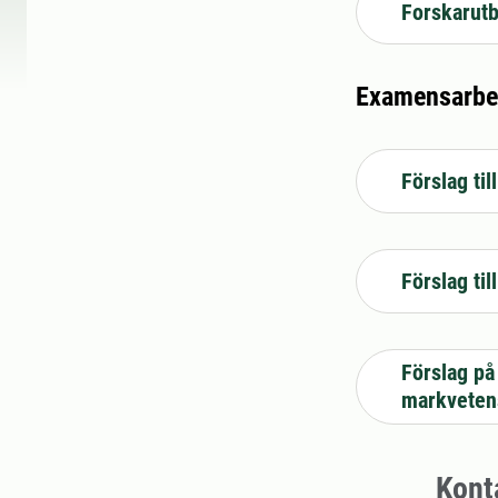
Forskarutb
Examensarbet
Förslag ti
Förslag ti
Förslag på
markveten
Kont