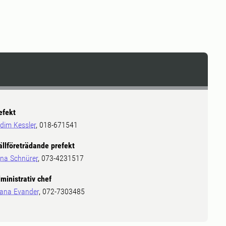
efekt
dim Kessler
, 018-671541
ällföreträdande prefekt
na Schnürer
, 073-4231517
ministrativ chef
ana Evander
, 072-7303485