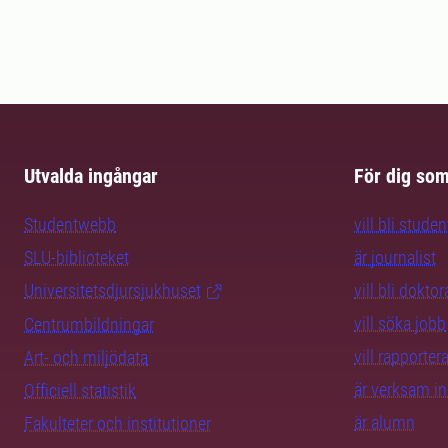
Utvalda ingångar
För dig so
Studentwebb
vill bli studen
SLU-biblioteket
är journalist
Universitetsdjursjukhuset
vill bli dokto
vill söka jobb
Centrumbildningar
vill rapporte
Art- och miljödata
är verksam i
Officiell statistik
är alumn
Fakulteter och institutioner