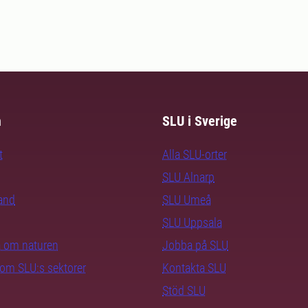
m
SLU i Sverige
t
Alla SLU-orter
SLU Alnarp
rand
SLU Umeå
SLU Uppsala
ra om naturen
Jobba på SLU
nom SLU:s sektorer
Kontakta SLU
Stöd SLU