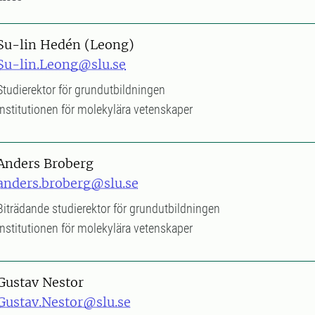
Su-lin Hedén (Leong)
Su-lin.Leong@slu.se
Studierektor för grundutbildningen
Institutionen för molekylära vetenskaper
Anders Broberg
anders.broberg@slu.se
Biträdande studierektor för grundutbildningen
Institutionen för molekylära vetenskaper
Gustav Nestor
Gustav.Nestor@slu.se