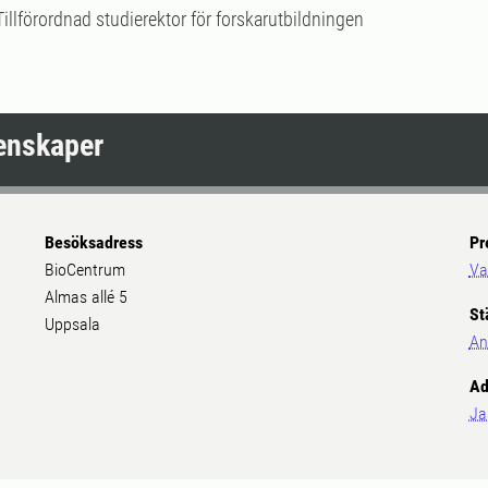
Tillförordnad studierektor för forskarutbildningen
tenskaper
Besöksadress
Pr
BioCentrum
Va
Almas allé 5
St
Uppsala
An
Ad
Ja