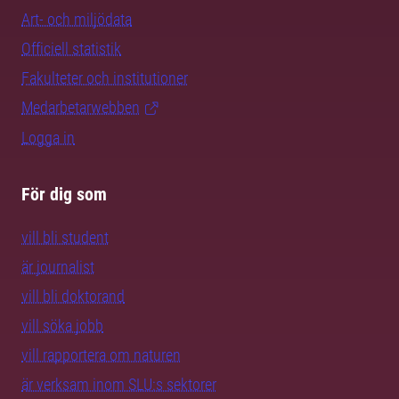
Art- och miljödata
Officiell statistik
Fakulteter och institutioner
Medarbetarwebben
Logga in
För dig som
vill bli student
är journalist
vill bli doktorand
vill söka jobb
vill rapportera om naturen
är verksam inom SLU:s sektorer