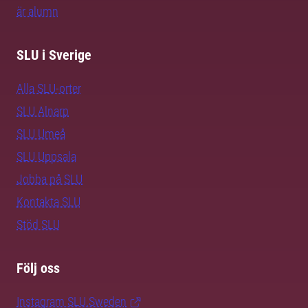
är alumn
SLU i Sverige
Alla SLU-orter
SLU Alnarp
SLU Umeå
SLU Uppsala
Jobba på SLU
Kontakta SLU
Stöd SLU
Följ oss
Instagram SLU.Sweden