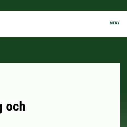
MENY
g och