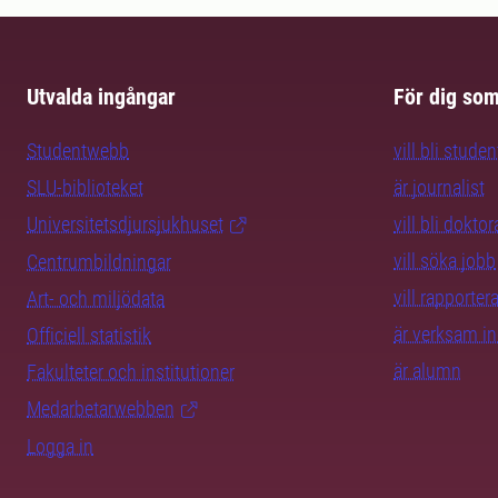
Utvalda ingångar
För dig so
Studentwebb
vill bli studen
SLU-biblioteket
är journalist
Universitetsdjursjukhuset
vill bli dokto
vill söka jobb
Centrumbildningar
vill rapporte
Art- och miljödata
är verksam i
Officiell statistik
är alumn
Fakulteter och institutioner
Medarbetarwebben
Logga in