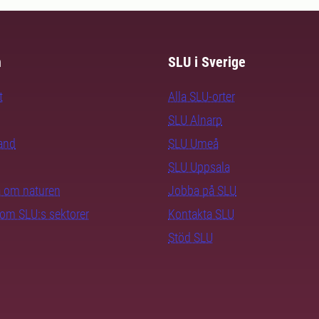
m
SLU i Sverige
t
Alla SLU-orter
SLU Alnarp
rand
SLU Umeå
SLU Uppsala
ra om naturen
Jobba på SLU
nom SLU:s sektorer
Kontakta SLU
Stöd SLU