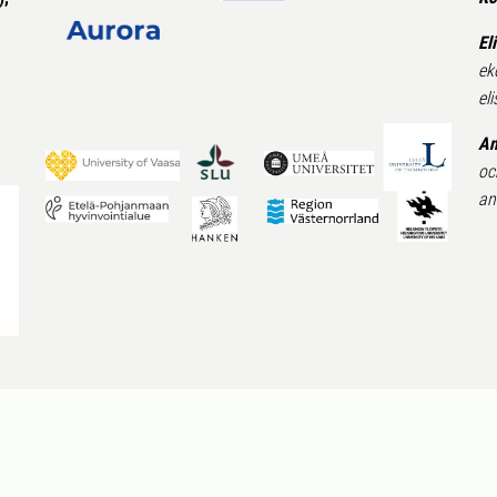
El
ek
el
An
oc
an