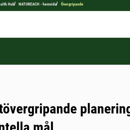
ealth Hub
NATUREACH - hemsida
Övergripande
tövergripande planerin
ntella mål