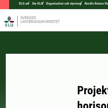
SLU.se
Om SLU
Organisation och styrning
Nordic Nature H
SVERIGES
LANTBRUKSUNIVERSITET
Projek
horiso