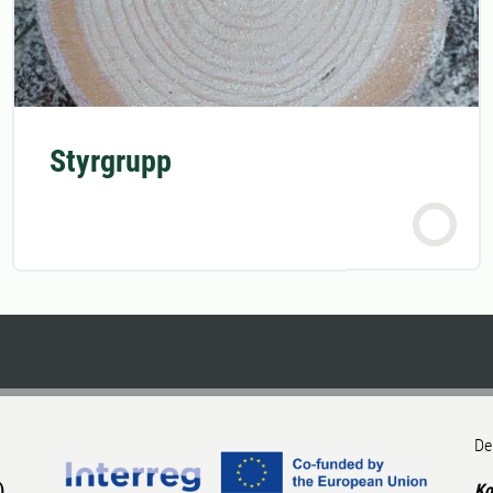
Styrgrupp
De
),
Ko