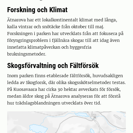
Forskning och Klimat
Ätnarova har ett lokalkontinentalt klimat med långa,
kalla vintrar och snötäcke från oktober till maj.
Forskningen i parken har utvecklats från att fokusera på
föryngringsproblem i fjällnära skogar till att idag även
innefatta klimatpåverkan och hyggesfria
brukningsmetoder.
Skogsförvaltning och Fältförsök
Inom parken finns etablerade fältförsök, huvudsakligen
ledda av Skogforsk, där olika skogsskötselmetoder testas.
På Kuosavaara har cirka 30 hektar avverkats för försök,
medan äldre skog på Ätnarova analyseras för att förstå
hur trädslagsblandningen utvecklats över tid.