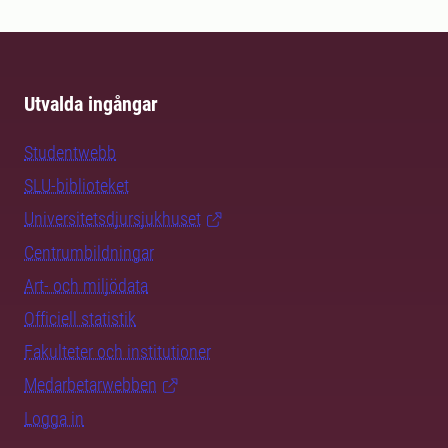
Utvalda ingångar
Studentwebb
SLU-biblioteket
Universitetsdjursjukhuset
Centrumbildningar
Art- och miljödata
Officiell statistik
Fakulteter och institutioner
Medarbetarwebben
Logga in