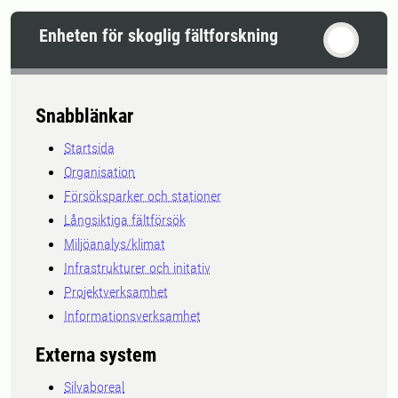
Enheten för skoglig fältforskning
Snabblänkar
Startsida
Organisation
Försöksparker och stationer
Långsiktiga fältförsök
Miljöanalys/klimat
Infrastrukturer och initativ
Projektverksamhet
Informationsverksamhet
Externa system
Silvaboreal