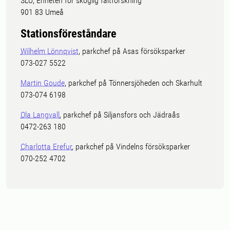
SLU, Enheten för skoglig fältforskning
901 83 Umeå
Stationsföreståndare
Wilhelm Lönnqvist
, parkchef på Asas försöksparker
073-027 5522
Martin Goude
, parkchef på Tönnersjöheden och Skarhult
073-074 6198
Ola Langvall
, parkchef på Siljansfors och Jädraås
0472-263 180
Charlotta Erefur
, parkchef på Vindelns försöksparker
070-252 4702