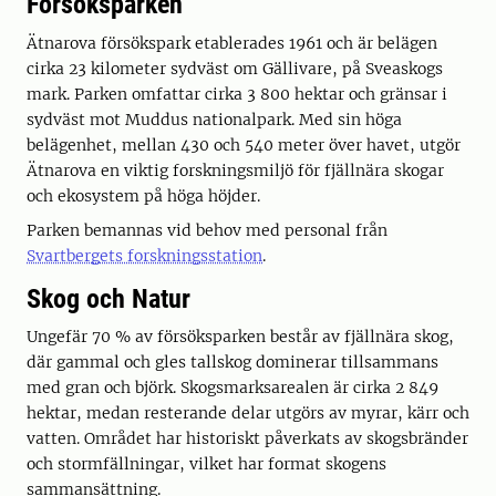
Försöksparken
Ätnarova försökspark etablerades 1961 och är belägen
cirka 23 kilometer sydväst om Gällivare, på Sveaskogs
mark. Parken omfattar cirka 3 800 hektar och gränsar i
sydväst mot Muddus nationalpark. Med sin höga
belägenhet, mellan 430 och 540 meter över havet, utgör
Ätnarova en viktig forskningsmiljö för fjällnära skogar
och ekosystem på höga höjder.
Parken bemannas vid behov med personal från
Svartbergets forskningsstation
.
Skog och Natur
Ungefär 70 % av försöksparken består av fjällnära skog,
där gammal och gles tallskog dominerar tillsammans
med gran och björk. Skogsmarksarealen är cirka 2 849
hektar, medan resterande delar utgörs av myrar, kärr och
vatten. Området har historiskt påverkats av skogsbränder
och stormfällningar, vilket har format skogens
sammansättning.