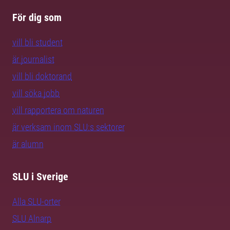
För dig som
vill bli student
är journalist
vill bli doktorand
vill söka jobb
vill rapportera om naturen
är verksam inom SLU:s sektorer
är alumn
SLU i Sverige
Alla SLU-orter
SLU Alnarp