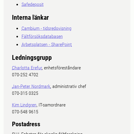
Safedeposit
Interna länkar
Cambium - tidsredovisning
Fältförsöksdatabasen
Arbetsplatsen - SharePoint
Ledningsgrupp
Charlotta Erefur
, enhetsföreståndare
070-252 4702
Jan-Peter Nordmark
, administrativ chef
070-315 0325
Kim Lindgren
, IT-samordnare
070-548 9615
Postadress