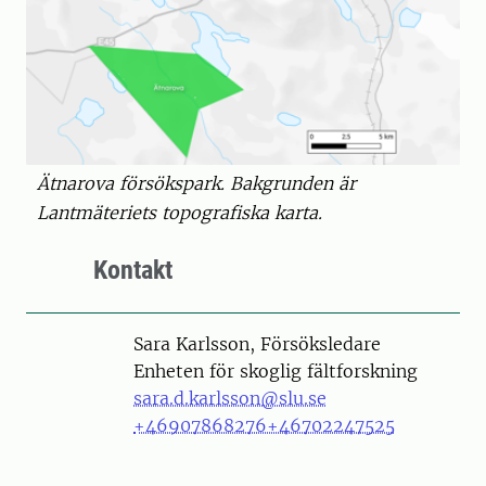
Ätnarova försökspark. Bakgrunden är
Lantmäteriets topografiska karta.
Kontakt
Person
Sara Karlsson, Försöksledare
Enheten för skoglig fältforskning
sara.d.karlsson@slu.se
+46907868276
+46702247525