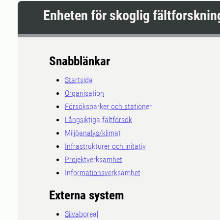
Enheten för skoglig fältforsknin
Snabblänkar
Startsida
Organisation
Försöksparker och stationer
Långsiktiga fältförsök
Miljöanalys/klimat
Infrastrukturer och initativ
Projektverksamhet
Informationsverksamhet
Externa system
Silvaboreal