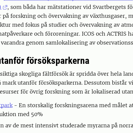
)
, som båda har mätstationer vid Svartbergets fö
r på forskning och övervakning av växthusgaser,
uktur med fokus på studier och övervakning av atm
matpåverkare och föroreningar. ICOS och ACTRIS ha
l varandra genom samlokalisering av observationss
 utanför försöksparkerna
iktiga skogliga fältförsök är spridda över hela lan
å mark utanför försöksparkerna. Dessutom bistår 
esurser för övrig forskning som är lokaliserad uta
tpark
- En storskalig forskningsarena med målet at
duktion med 50%
n av de mest intensivt studerade myrarna på norra