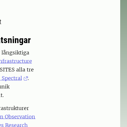
t
atsningar
 långsiktiga
nfrastructure
SITES alla tre
 Spectral
.
unik
t.
rastrukturer
n Observation
es Research