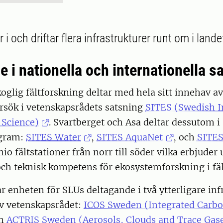
 i och driftar flera infrastrukturer runt om i lande
 i nationella och internationella s
oglig fältforskning deltar med hela sitt innehav av
örsök i vetenskapsrådets satsning
SITES (Swedish I
 Science)
. Svartberget och Asa deltar dessutom i 
ogram:
SITES Water
,
SITES AquaNet
, och
SITES
io fältstationer från norr till söder vilka erbjuder 
och teknisk kompetens för ekosystemforskning i fäl
r enheten för SLUs deltagande i två ytterligare inf
av vetenskapsrådet:
ICOS Sweden (Integrated Carbo
ch
ACTRIS Sweden (Aerosols, Clouds and Trace Gas