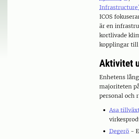
Infrastructure
ICOS fokusera
är en infrastr
kortlivade kli
kopplingar til
Aktivitet
Enhetens långs
majoriteten p
personal och r
Asa tillväx
virkespro
Degerö
- E