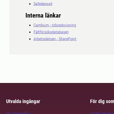
Safedeposit
Interna länkar
Cambium - tidsredovisning
Fältförsöksdatabasen
Arbetsplatsen - SharePoint
Utvalda ingångar
För dig so
Studentwebb
vill bli studen