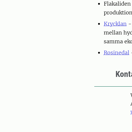
Flakaliden
produktion
Krycklan
-
mellan hyd
samma eko
Rosinedal
-
Kont
Pers