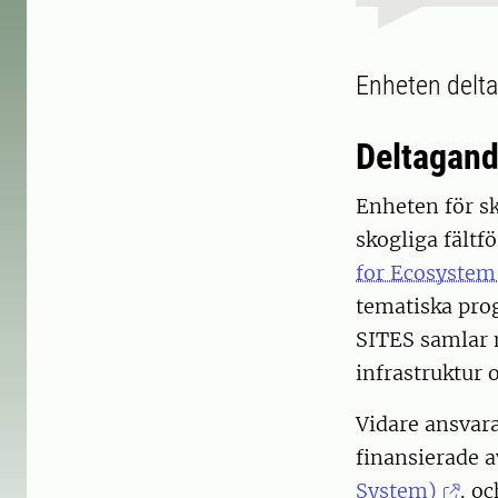
Enheten deltar
Deltagande
Enheten för sk
skogliga fältf
for Ecosystem
tematiska pr
SITES samlar n
infrastruktur 
Vidare ansvara
finansierade 
System)
, o