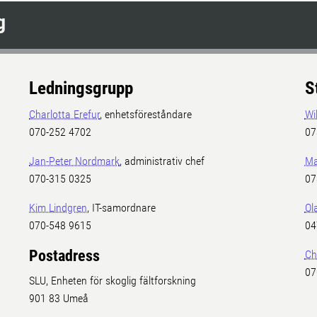
g
Ledningsgrupp
S
Charlotta Erefur
, enhetsföreståndare
Wi
070-252 4702
07
Jan-Peter Nordmark
, administrativ chef
Ma
070-315 0325
07
Kim Lindgren
, IT-samordnare
Ol
070-548 9615
04
Postadress
Ch
07
SLU, Enheten för skoglig fältforskning
901 83 Umeå