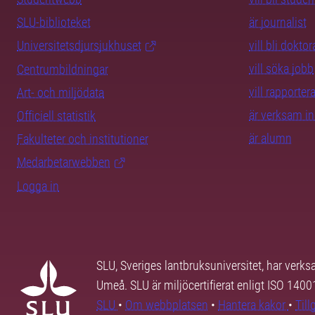
SLU-biblioteket
är journalist
Universitetsdjursjukhuset
vill bli dokto
vill söka jobb
Centrumbildningar
vill rapporte
Art- och miljödata
är verksam i
Officiell statistik
är alumn
Fakulteter och institutioner
Medarbetarwebben
Logga in
SLU, Sveriges lantbruksuniversitet, har verk
Umeå. SLU är miljöcertifierat enligt ISO 140
SLU
•
Om webbplatsen
•
Hantera kakor
•
Til