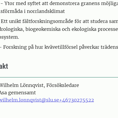
 - Ytor med syftet att demonstrera granens möjlig
sförmåda i norrlandsklimat
 Ett unikt fältforskningsområde för att studera s
rologiska, biogeokemiska och ekologiska processer
system.
 Forskning på hur kvävetillförsel påverkar trädens 
akt
on
Wilhelm Lönnqvist, Försöksledare
Asa gemensamt
wilhelm.lonnqvist@slu.se
+46730275522