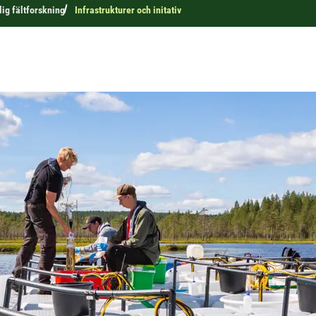
lig fältforskning
Infrastrukturer och initativ