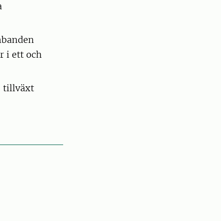
a
ambanden
 i ett och
tillväxt