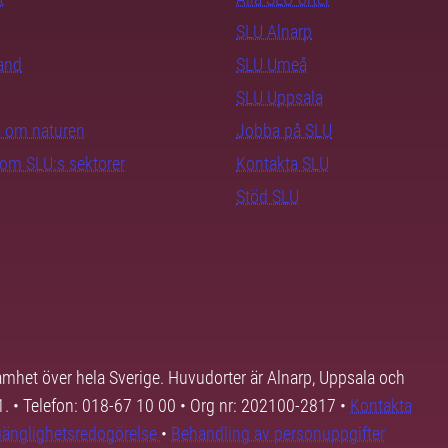
SLU Alnarp
rand
SLU Umeå
SLU Uppsala
ra om naturen
Jobba på SLU
nom SLU:s sektorer
Kontakta SLU
Stöd SLU
samhet över hela Sverige. Huvudorter är Alnarp, Uppsala och
01. • Telefon: 018-67 10 00 • Org nr: 202100-2817 •
Kontakta
lgänglighetsredogörelse
•
Behandling av personuppgifter