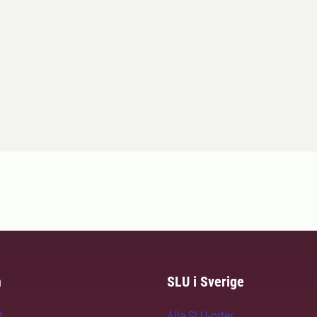
m
SLU i Sverige
t
Alla SLU-orter