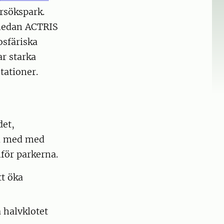
rsökspark.
 medan ACTRIS
osfäriska
r starka
tationer.
det,
vi med med
nför parkerna.
t öka
 halvklotet