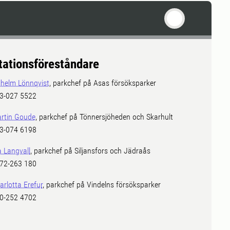
tationsföreståndare
lhelm Lönnqvist
, parkchef på Asas försöksparker
3-027 5522
rtin Goude
, parkchef på Tönnersjöheden och Skarhult
3-074 6198
a Langvall
, parkchef på Siljansfors och Jädraås
72-263 180
arlotta Erefur
, parkchef på Vindelns försöksparker
0-252 4702