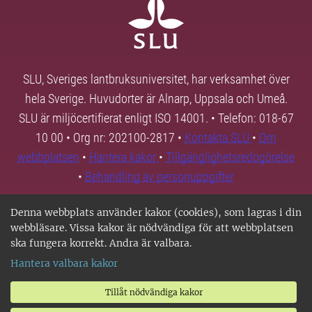
SLU, Sveriges lantbruksuniversitet, har verksamhet över
hela Sverige. Huvudorter är Alnarp, Uppsala och Umeå.
SLU är miljöcertifierat enligt ISO 14001. • Telefon: 018-67
10 00 • Org nr: 202100-2817 •
Kontakta SLU
•
Om
webbplatsen
•
Hantera kakor
•
Tillgänglighetsredogörelse
•
Behandling av personuppgifter
Denna webbplats använder kakor (cookies), som lagras i din
webbläsare. Vissa kakor är nödvändiga för att webbplatsen
ska fungera korrekt. Andra är valbara.
Hantera valbara kakor
Tillåt nödvändiga kakor