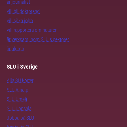
är journalist
vill bli doktorand
vill söka jobb
vill rapportera om naturen
är verksam inom SLU:s sektorer
är alumn
SLU i Sverige
Alla SLU-orter
SLU Alnarp
SLU Umeå
SLU Uppsala
Jobba på SLU