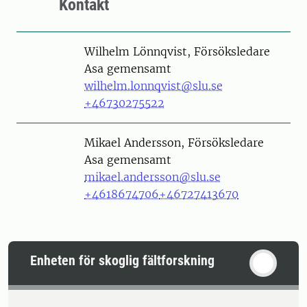
Kontakt
Person
Wilhelm Lönnqvist, Försöksledare
Asa gemensamt
wilhelm.lonnqvist@slu.se
+46730275522
Person
Mikael Andersson, Försöksledare
Asa gemensamt
mikael.andersson@slu.se
+4618674706
+46727413670
Enheten för skoglig fältforskning