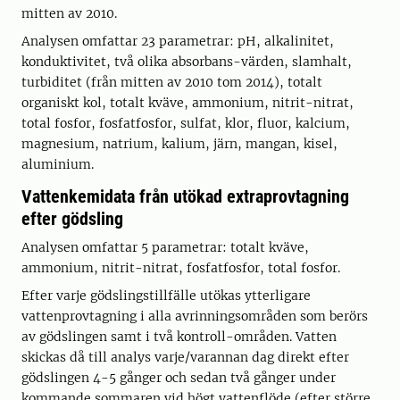
mitten av 2010.
Analysen omfattar 23 parametrar: pH, alkalinitet,
konduktivitet, två olika absorbans-värden, slamhalt,
turbiditet (från mitten av 2010 tom 2014), totalt
organiskt kol, totalt kväve, ammonium, nitrit-nitrat,
total fosfor, fosfatfosfor, sulfat, klor, fluor, kalcium,
magnesium, natrium, kalium, järn, mangan, kisel,
aluminium.
Vattenkemidata från utökad extraprovtagning
efter gödsling
Analysen omfattar 5 parametrar: totalt kväve,
ammonium, nitrit-nitrat, fosfatfosfor, total fosfor.
Efter varje gödslingstillfälle utökas ytterligare
vattenprovtagning i alla avrinningsområden som berörs
av gödslingen samt i två kontroll-områden. Vatten
skickas då till analys varje/varannan dag direkt efter
gödslingen 4-5 gånger och sedan två gånger under
kommande sommaren vid högt vattenflöde (efter större