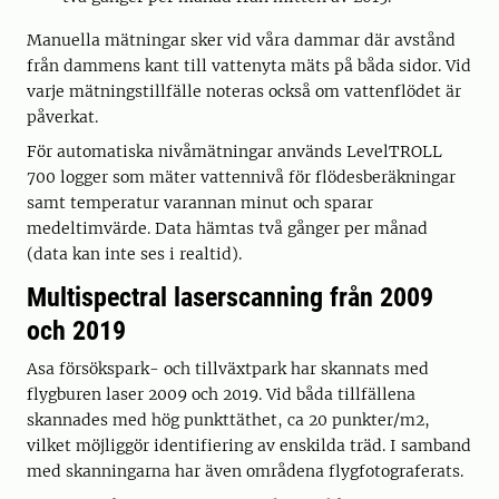
Manuella mätningar sker vid våra dammar där avstånd
från dammens kant till vattenyta mäts på båda sidor. Vid
varje mätningstillfälle noteras också om vattenflödet är
påverkat.
För automatiska nivåmätningar används LevelTROLL
700 logger som mäter vattennivå för flödesberäkningar
samt temperatur varannan minut och sparar
medeltimvärde. Data hämtas två gånger per månad
(data kan inte ses i realtid).
Multispectral laserscanning från 2009
och 2019
Asa försökspark- och tillväxtpark har skannats med
flygburen laser 2009 och 2019. Vid båda tillfällena
skannades med hög punkttäthet, ca 20 punkter/m2,
vilket möjliggör identifiering av enskilda träd. I samband
med skanningarna har även områdena flygfotograferats.