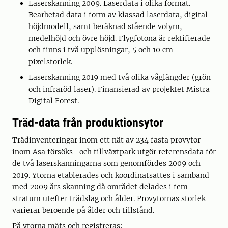
Laserskanning 2009. Laserdata i olika format.
Bearbetad data i form av klassad laserdata, digital
höjdmodell, samt beräknad stående volym,
medelhöjd och övre höjd. Flygfotona är rektifierade
och finns i två upplösningar, 5 och 10 cm
pixelstorlek.
Laserskanning 2019 med två olika våglängder (grön
och infraröd laser). Finansierad av projektet Mistra
Digital Forest.
Träd-data från produktionsytor
Trädinventeringar inom ett nät av 234 fasta provytor
inom Asa försöks- och tillväxtpark utgör referensdata för
de två laserskanningarna som genomfördes 2009 och
2019. Ytorna etablerades och koordinatsattes i samband
med 2009 års skanning då området delades i fem
stratum utefter trädslag och ålder. Provytornas storlek
varierar beroende på ålder och tillstånd.
På ytorna mäts och registreras: