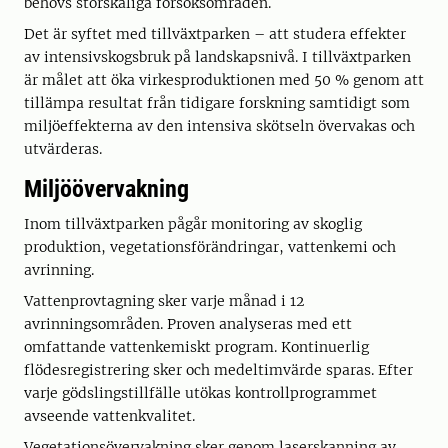
behövs storskaliga försöksområden.
Det är syftet med tillväxtparken – att studera effekter
av intensivskogsbruk på landskapsnivå. I tillväxtparken
är målet att öka virkesproduktionen med 50 % genom att
tillämpa resultat från tidigare forskning samtidigt som
miljöeffekterna av den intensiva skötseln övervakas och
utvärderas.
Miljöövervakning
Inom tillväxtparken pågår monitoring av skoglig
produktion, vegetationsförändringar, vattenkemi och
avrinning.
Vattenprovtagning sker varje månad i 12
avrinningsområden. Proven analyseras med ett
omfattande vattenkemiskt program. Kontinuerlig
flödesregistrering sker och medeltimvärde sparas. Efter
varje gödslingstillfälle utökas kontrollprogrammet
avseende vattenkvalitet.
Vegetationsövervakning sker genom laserskanning av