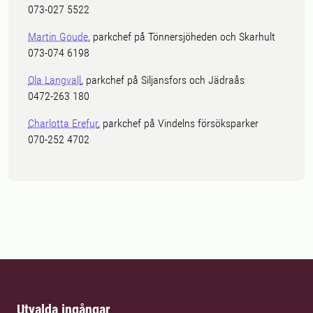
073-027 5522
Martin Goude
, parkchef på Tönnersjöheden och Skarhult
073-074 6198
Ola Langvall
, parkchef på Siljansfors och Jädraås
0472-263 180
Charlotta Erefur
, parkchef på Vindelns försöksparker
070-252 4702
Utvalda ingångar