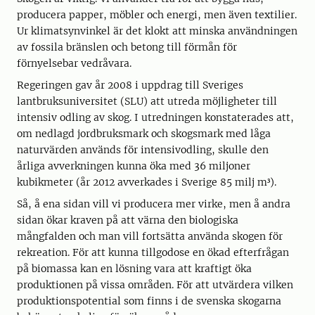
producera papper, möbler och energi, men även textilier.
Ur klimatsynvinkel är det klokt att minska användningen
av fossila bränslen och betong till förmån för
förnyelsebar vedråvara.
Regeringen gav år 2008 i uppdrag till Sveriges
lantbruksuniversitet (SLU) att utreda möjligheter till
intensiv odling av skog. I utredningen konstaterades att,
om nedlagd jordbruksmark och skogsmark med låga
naturvärden används för intensivodling, skulle den
årliga avverkningen kunna öka med 36 miljoner
kubikmeter (år 2012 avverkades i Sverige 85 milj m³).
Så, å ena sidan vill vi producera mer virke, men å andra
sidan ökar kraven på att värna den biologiska
mångfalden och man vill fortsätta använda skogen för
rekreation. För att kunna tillgodose en ökad efterfrågan
på biomassa kan en lösning vara att kraftigt öka
produktionen på vissa områden. För att utvärdera vilken
produktionspotential som finns i de svenska skogarna