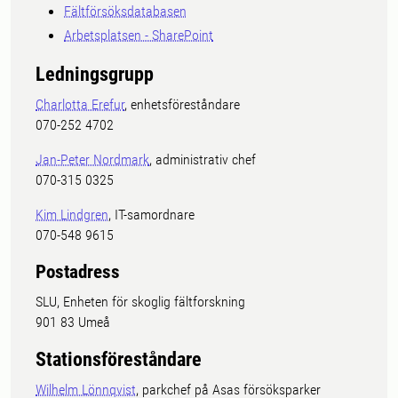
Fältförsöksdatabasen
Arbetsplatsen - SharePoint
Ledningsgrupp
Charlotta Erefur
, enhetsföreståndare
070-252 4702
Jan-Peter Nordmark
, administrativ chef
070-315 0325
Kim Lindgren
, IT-samordnare
070-548 9615
Postadress
SLU, Enheten för skoglig fältforskning
901 83 Umeå
Stationsföreståndare
Wilhelm Lönnqvist
, parkchef på Asas försöksparker