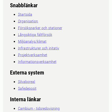
Snabblänkar
Startsida
Organisation
Försöksparker och stationer
Långsiktiga fältförsök
Miljöanalys/klimat
Infrastrukturer och initativ
Projektverksamhet
Informationsverksamhet
Externa system
Silvaboreal
Safedeposit
Interna länkar
Cambium - tidsredovisning