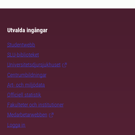
Utvalda ingångar
Studentwebb
SLU-biblioteket
Universitetsdjursjukhuset
Centrumbildningar
Art- och miljödata
Officiell statistik
Fakulteter och institutioner
Medarbetarwebben
Logga in