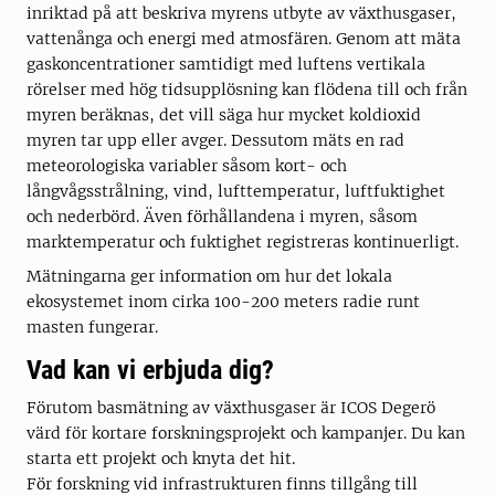
inriktad på att beskriva myrens utbyte av växthusgaser,
vattenånga och energi med atmosfären. Genom att mäta
gaskoncentrationer samtidigt med luftens vertikala
rörelser med hög tidsupplösning kan flödena till och från
myren beräknas, det vill säga hur mycket koldioxid
myren tar upp eller avger. Dessutom mäts en rad
meteorologiska variabler såsom kort- och
långvågsstrålning, vind, lufttemperatur, luftfuktighet
och nederbörd. Även förhållandena i myren, såsom
marktemperatur och fuktighet registreras kontinuerligt.
Mätningarna ger information om hur det lokala
ekosystemet inom cirka 100-200 meters radie runt
masten fungerar.
Vad kan vi erbjuda dig?
Förutom basmätning av växthusgaser är ICOS Degerö
värd för kortare forskningsprojekt och kampanjer. Du kan
starta ett projekt och knyta det hit.
För forskning vid infrastrukturen finns tillgång till