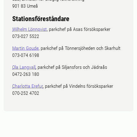
901 83 Umeå
Stationsföreståndare
Wilhelm Lönnqvist
, parkchef på Asas försöksparker
073-027 5522
Martin Goude
, parkchef på Tönnersjöheden och Skarhult
073-074 6198
Ola Langvall
, parkchef på Siljansfors och Jädraås
0472-263 180
Charlotta Erefur
, parkchef på Vindelns försöksparker
070-252 4702