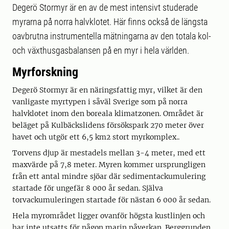
Degerö Stormyr är en av de mest intensivt studerade
myrarna på norra halvklotet. Här finns också de längsta
oavbrutna instrumentella mätningarna av den totala kol-
och växthusgasbalansen på en myr i hela världen.
Myrforskning
Degerö Stormyr är en näringsfattig myr, vilket är den
vanligaste myrtypen i såväl Sverige som på norra
halvklotet inom den boreala klimatzonen. Området är
beläget på Kulbäckslidens försökspark 270 meter över
havet och utgör ett 6,5 km2 stort myrkomplex..
Torvens djup är mestadels mellan 3-4 meter, med ett
maxvärde på 7,8 meter. Myren kommer ursprungligen
från ett antal mindre sjöar där sedimentackumulering
startade för ungefär 8 000 år sedan. Själva
torvackumuleringen startade för nästan 6 000 år sedan.
Hela myrområdet ligger ovanför högsta kustlinjen och
har inte utsatts för någon marin påverkan. Berggrunden