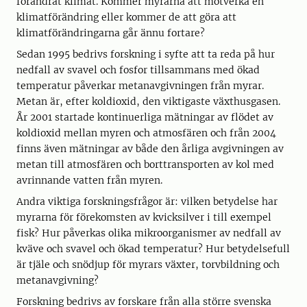
förändrat klimat. Kommer myrarna att motverka en
klimatförändring eller kommer de att göra att
klimatförändringarna går ännu fortare?
Sedan 1995 bedrivs forskning i syfte att ta reda på hur
nedfall av svavel och fosfor tillsammans med ökad
temperatur påverkar metanavgivningen från myrar.
Metan är, efter koldioxid, den viktigaste växthusgasen.
År 2001 startade kontinuerliga mätningar av flödet av
koldioxid mellan myren och atmosfären och från 2004
finns även mätningar av både den årliga avgivningen av
metan till atmosfären och borttransporten av kol med
avrinnande vatten från myren.
Andra viktiga forskningsfrågor är: vilken betydelse har
myrarna för förekomsten av kvicksilver i till exempel
fisk? Hur påverkas olika mikroorganismer av nedfall av
kväve och svavel och ökad temperatur? Hur betydelsefull
är tjäle och snödjup för myrars växter, torvbildning och
metanavgivning?
Forskning bedrivs av forskare från alla större svenska