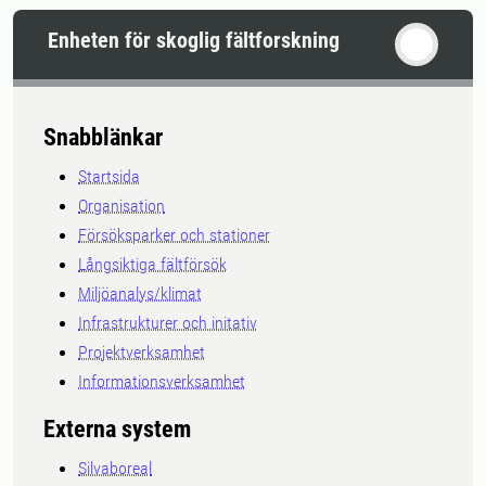
Enheten för skoglig fältforskning
Snabblänkar
Startsida
Organisation
Försöksparker och stationer
Långsiktiga fältförsök
Miljöanalys/klimat
Infrastrukturer och initativ
Projektverksamhet
Informationsverksamhet
Externa system
Silvaboreal