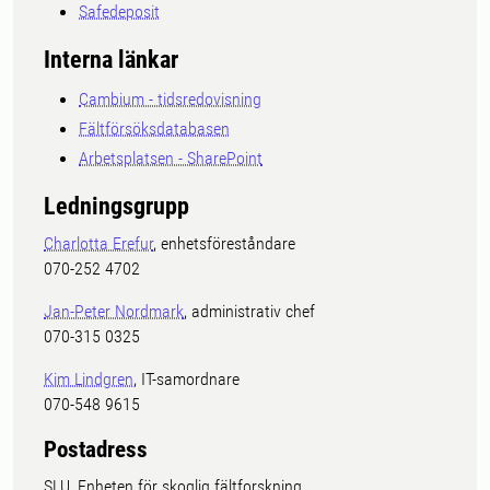
Safedeposit
Interna länkar
Cambium - tidsredovisning
Fältförsöksdatabasen
Arbetsplatsen - SharePoint
Ledningsgrupp
Charlotta Erefur
, enhetsföreståndare
070-252 4702
Jan-Peter Nordmark
, administrativ chef
070-315 0325
Kim Lindgren
, IT-samordnare
070-548 9615
Postadress
SLU, Enheten för skoglig fältforskning