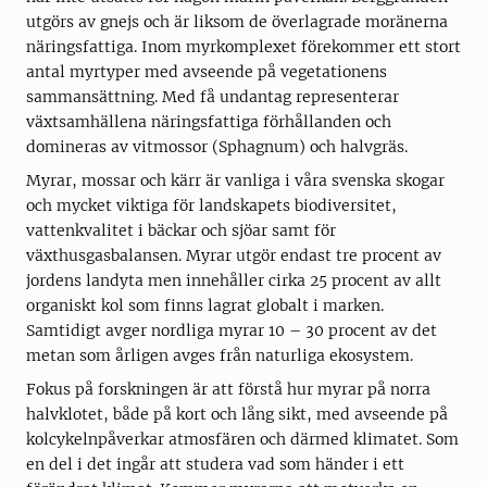
utgörs av gnejs och är liksom de överlagrade moränerna
näringsfattiga. Inom myrkomplexet förekommer ett stort
antal myrtyper med avseende på vegetationens
sammansättning. Med få undantag representerar
växtsamhällena näringsfattiga förhållanden och
domineras av vitmossor (Sphagnum) och halvgräs.
Myrar, mossar och kärr är vanliga i våra svenska skogar
och mycket viktiga för landskapets biodiversitet,
vattenkvalitet i bäckar och sjöar samt för
växthusgasbalansen. Myrar utgör endast tre procent av
jordens landyta men innehåller cirka 25 procent av allt
organiskt kol som finns lagrat globalt i marken.
Samtidigt avger nordliga myrar 10 – 30 procent av det
metan som årligen avges från naturliga ekosystem.
Fokus på forskningen är att förstå hur myrar på norra
halvklotet, både på kort och lång sikt, med avseende på
kolcykelnpåverkar atmosfären och därmed klimatet. Som
en del i det ingår att studera vad som händer i ett