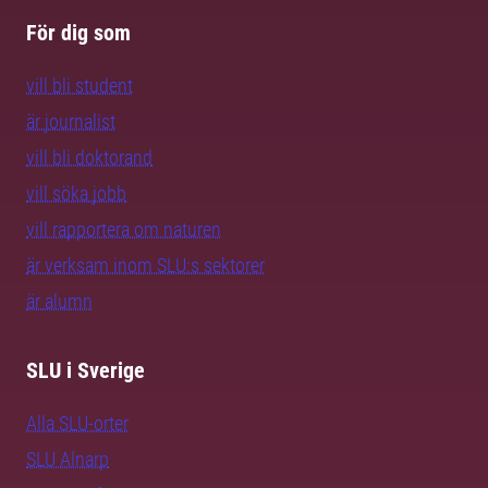
För dig som
vill bli student
är journalist
vill bli doktorand
vill söka jobb
vill rapportera om naturen
är verksam inom SLU:s sektorer
är alumn
SLU i Sverige
Alla SLU-orter
SLU Alnarp