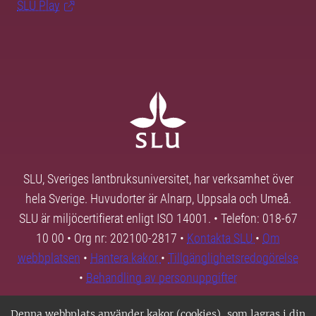
SLU Play
SLU, Sveriges lantbruksuniversitet, har verksamhet över
hela Sverige. Huvudorter är Alnarp, Uppsala och Umeå.
SLU är miljöcertifierat enligt ISO 14001. • Telefon: 018-67
10 00 • Org nr: 202100-2817 •
Kontakta SLU
•
Om
webbplatsen
•
Hantera kakor
•
Tillgänglighetsredogörelse
•
Behandling av personuppgifter
Denna webbplats använder kakor (cookies), som lagras i din