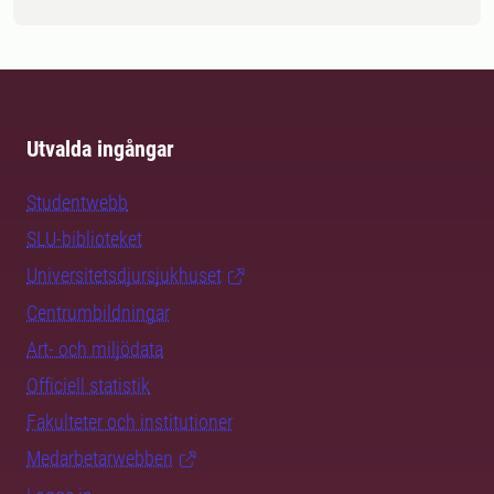
Utvalda ingångar
Studentwebb
SLU-biblioteket
Universitetsdjursjukhuset
Centrumbildningar
Art- och miljödata
Officiell statistik
Fakulteter och institutioner
Medarbetarwebben