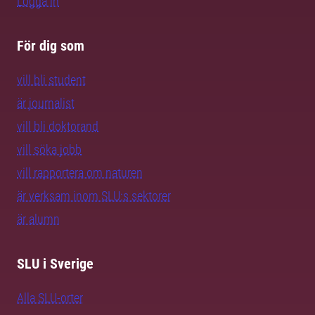
Logga in
För dig som
vill bli student
är journalist
vill bli doktorand
vill söka jobb
vill rapportera om naturen
är verksam inom SLU:s sektorer
är alumn
SLU i Sverige
Alla SLU-orter