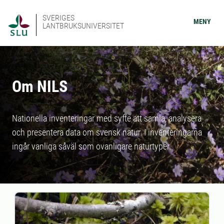
SVERIGES
MENY
LANTBRUKSUNIVERSITET
Om NILS
Nationella inventeringar med syfte att samla, analysera
och presentera data om svensk natur. I inventeringarna
ingår vanliga såväl som ovanligare naturtyper.