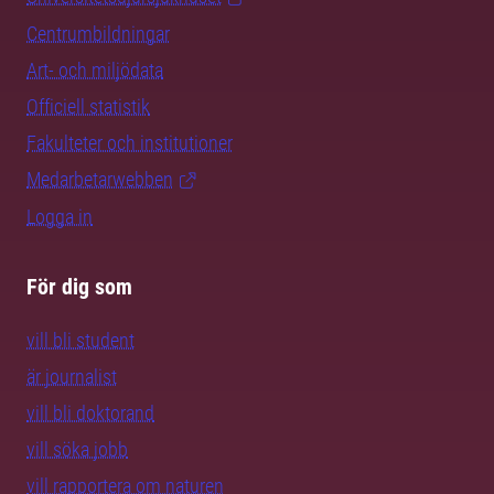
Centrumbildningar
Art- och miljödata
Officiell statistik
Fakulteter och institutioner
Medarbetarwebben
Logga in
För dig som
vill bli student
är journalist
vill bli doktorand
vill söka jobb
vill rapportera om naturen