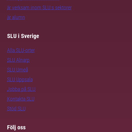
är verksam inom SLU:s sektorer
är alumn
SLU i Sverige
Alla SLU-orter
SLU Alnarp
SLU Umeå
SLU Uppsala
Jobba på SLU
Kontakta SLU
Stöd SLU
Följ oss