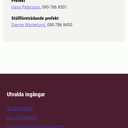
Prefekt
Hans Petersson
, 090-786 8501
Ställföreträdande prefekt
Dianne Wästerlund
, 090-786 8450
Utvalda ingångar
Studentwebb
SLU-biblioteket
Universitetsdjursjukhuset