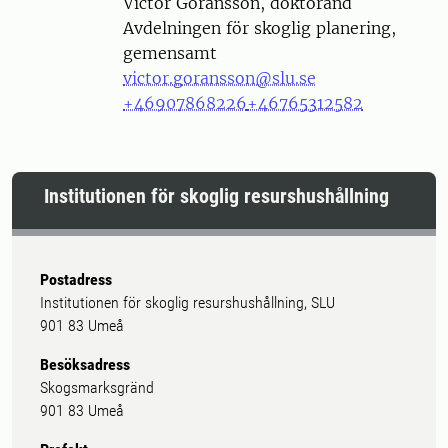
Person
Victor Göransson, doktorand
Avdelningen för skoglig planering,
gemensamt
victor.goransson@slu.se
+46907868226
+46765312582
Institutionen för skoglig resurshushållning
Postadress
Institutionen för skoglig resurshushållning, SLU
901 83 Umeå
Besöksadress
Skogsmarksgränd
901 83 Umeå