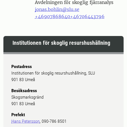
Avdelningen för skoglig fjärranalys
jonas.bohlin@slu.se
+46907868640
+46706443796
Institutionen för skoglig resurshushållning
Postadress
Institutionen för skoglig resurshushållning, SLU
901 83 Umeå
Besöksadress
Skogsmarksgränd
901 83 Umeå
Prefekt
Hans Petersson
, 090-786 8501