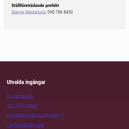
Ställföreträdande prefekt
Dianne Wästerlund
, 090-786 8450
Utvalda ingångar
Studentwebb
SLU-biblioteket
Universitetsdjursjukhuset
Centrumbildningar