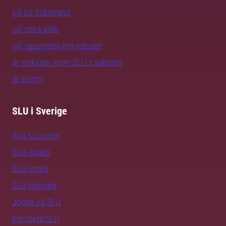
vill bli doktorand
vill söka jobb
vill rapportera om naturen
är verksam inom SLU:s sektorer
är alumn
SLU i Sverige
Alla SLU-orter
SLU Alnarp
SLU Umeå
SLU Uppsala
Jobba på SLU
Kontakta SLU