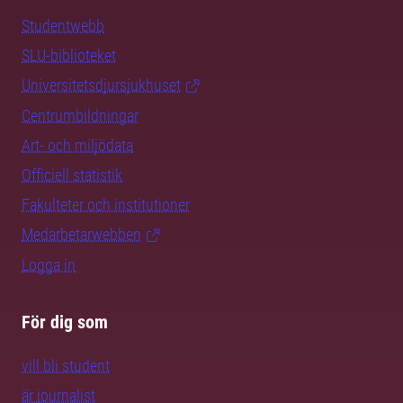
Studentwebb
SLU-biblioteket
Universitetsdjursjukhuset
Centrumbildningar
Art- och miljödata
Officiell statistik
Fakulteter och institutioner
Medarbetarwebben
Logga in
För dig som
vill bli student
är journalist