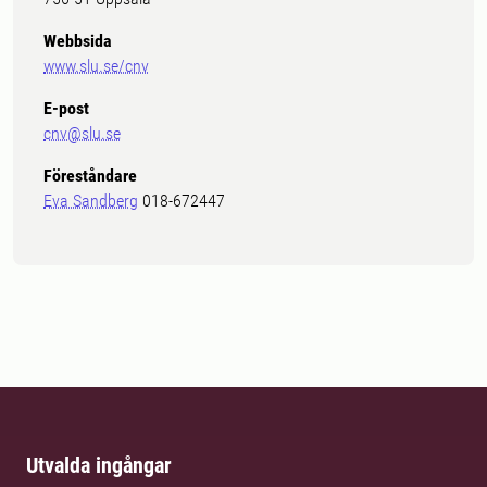
Webbsida
www.slu.se/cnv
E-post
cnv@slu.se
Föreståndare
Eva Sandberg
018-672447
Utvalda ingångar