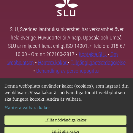
SLU, Sveriges lantbruksuniversitet, har verksamhet över
hela Sverige. Huvudorter är Alnarp, Uppsala och Umeå.
SLU är miljöcertifierat enligt ISO 14001. • Telefon: 018-67
10 00 • Org nr: 202100-2817 •
Kontakta SLU
•
Om
webbplatsen
•
Hantera kakor
•
Tillgänglighetsredogörelse
•
Behandling av personuppgifter
Denna webbplats använder kakor (cookies), som lagras i din
webbläsare. Vissa kakor är nödvändiga för att webbplatsen
ska fungera korrekt. Andra är valbara.
Hantera valbara kakor
Tillåt nödvändiga kakor
Tillåt alla kakor