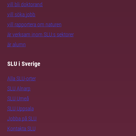
vill bli doktorand
vill söka jobb
vill rapportera om naturen
är verksam inom SLU:s sektorer
är alumn
SLU i Sverige
Alla SLU-orter
SLU Alnarp
SLU Umeå
SLU Uppsala
Jobba på SLU
Kontakta SLU