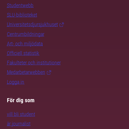
Studentwebb
SLU-biblioteket
Universitetsdjursjukhuset
Centrumbildningar
Art- och miljödata
Officiell statistik
Fakulteter och institutioner
Medarbetarwebben
Logga in
För dig som
vill bli student
är journalist