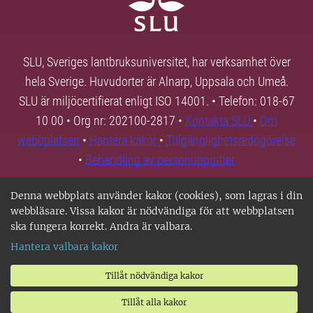
SLU, Sveriges lantbruksuniversitet, har verksamhet över
hela Sverige. Huvudorter är Alnarp, Uppsala och Umeå.
SLU är miljöcertifierat enligt ISO 14001. • Telefon: 018-67
10 00 • Org nr: 202100-2817 •
Kontakta SLU
•
Om
webbplatsen
•
Hantera kakor
•
Tillgänglighetsredogörelse
•
Behandling av personuppgifter
Denna webbplats använder kakor (cookies), som lagras i din
webbläsare. Vissa kakor är nödvändiga för att webbplatsen
ska fungera korrekt. Andra är valbara.
Hantera valbara kakor
Tillåt nödvändiga kakor
Tillåt alla kakor