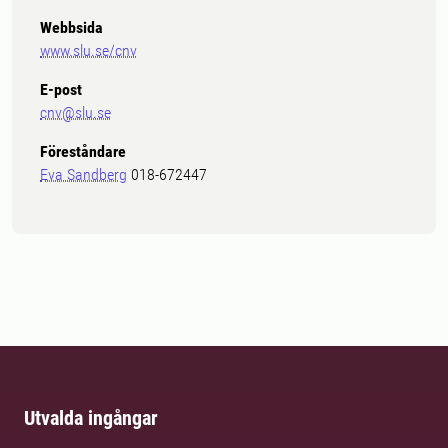
Webbsida
www.slu.se/cnv
E-post
cnv@slu.se
Föreståndare
Eva Sandberg
018-672447
Utvalda ingångar