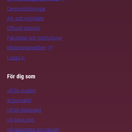
Centrumbildningar
Art- och miljödata
Officiell statistik
Fakulteter och institutioner
Medarbetarwebben
Logga in
För dig som
vill bli student
är journalist
vill bli doktorand
vill söka jobb
vill rapportera om naturen