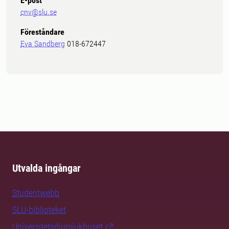
E-post
cnv@slu.se
Föreståndare
Eva Sandberg
018-672447
Utvalda ingångar
Studentwebb
SLU-biblioteket
Universitetsdjursjukhuset