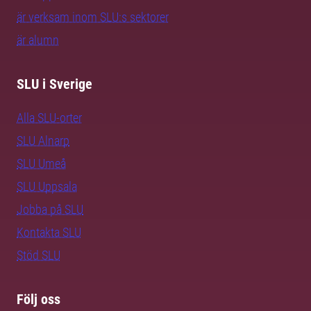
är verksam inom SLU:s sektorer
är alumn
SLU i Sverige
Alla SLU-orter
SLU Alnarp
SLU Umeå
SLU Uppsala
Jobba på SLU
Kontakta SLU
Stöd SLU
Följ oss