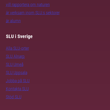
vill rapportera om naturen
är verksam inom SLU:s sektorer
är alumn
SLU i Sverige
Alla SLU-orter
SLU Alnarp
SLU Umeå
SLU Uppsala
Jobba på SLU
Kontakta SLU
Stöd SLU