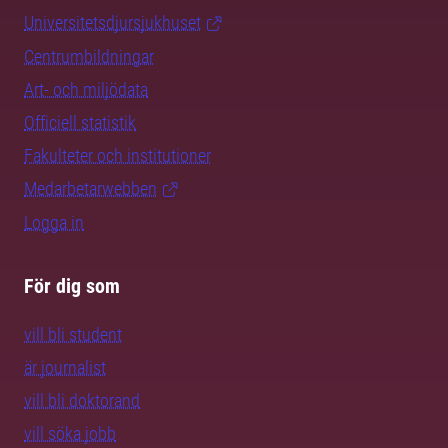
Universitetsdjursjukhuset
Centrumbildningar
Art- och miljödata
Officiell statistik
Fakulteter och institutioner
Medarbetarwebben
Logga in
För dig som
vill bli student
är journalist
vill bli doktorand
vill söka jobb