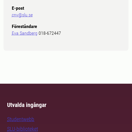
E-post
cnv@slu.se
Föreståndare
Eva Sandberg
018-672447
Utvalda ingångar
Studentwebb
SLU-biblioteket