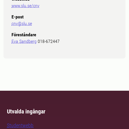
www.slu.se/cnv
E-post
cnv@slu.se
Föreståndare
Eva Sandberg
018-672447
Utvalda ingångar
Studentwebb