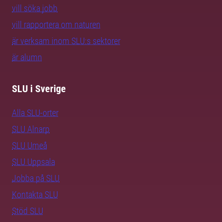
vill söka jobb
vill rapportera om naturen
är verksam inom SLU:s sektorer
är alumn
SLU i Sverige
Alla SLU-orter
SLU Alnarp
SLU Umeå
SLU Uppsala
Jobba på SLU
Kontakta SLU
Stöd SLU