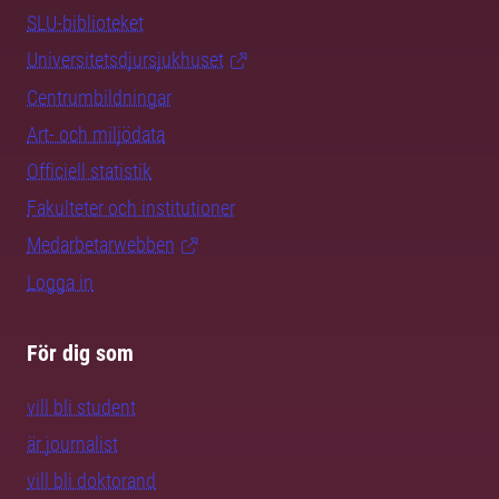
SLU-biblioteket
Universitetsdjursjukhuset
Centrumbildningar
Art- och miljödata
Officiell statistik
Fakulteter och institutioner
Medarbetarwebben
Logga in
För dig som
vill bli student
är journalist
vill bli doktorand