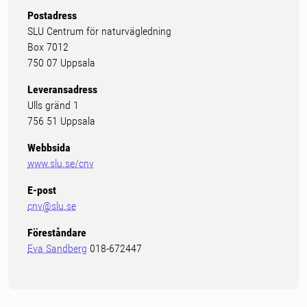
Postadress
SLU Centrum för naturvägledning
Box 7012
750 07 Uppsala
Leveransadress
Ulls gränd 1
756 51 Uppsala
Webbsida
www.slu.se/cnv
E-post
cnv@slu.se
Föreståndare
Eva Sandberg
018-672447