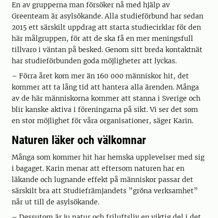
En av grupperna man försöker nå med hjälp av
Greenteam är asylsökande. Alla studieförbund har sedan
2015 ett särskilt uppdrag att starta studiecirklar för den
här målgruppen, för att de ska få en mer meningsfull
tillvaro i väntan på besked. Genom sitt breda kontaktnät
har studieförbunden goda möjligheter att lyckas.
– Förra året kom mer än 160 000 människor hit, det
kommer att ta lång tid att hantera alla ärenden. Många
av de här människorna kommer att stanna i Sverige och
blir kanske aktiva i föreningarna på sikt. Vi ser det som
en stor möjlighet för våra organisationer, säger Karin.
Naturen läker och välkomnar
Många som kommer hit har hemska upplevelser med sig
i bagaget. Karin menar att eftersom naturen har en
läkande och lugnande effekt på människor passar det
särskilt bra att Studiefrämjandets ”gröna verksamhet”
når ut till de asylsökande.
– Dessutom är ju natur och friluftsliv en viktig del i det