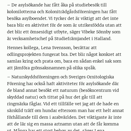
– De asylsökande har fått åka på studiebesök till
kolonilotterna och Koloniträdgårdsföreningen har fått
besöka asylboendet. Vi tycker det är viktigt att det inte
bara blir en aktivitet för de som är utrikesfödda utan att
det blir ett ömsesidigt utbyte, säger Vibeke Sönnby som
är verksamhetschef på Studiefrämjandet i Halland.
Hennes kollega, Lena Svensson, berättar att
odlingsprojekten fungerat bra. Det blir något konkret att
samlas kring och prata om, bara en sådan enkel sak som
att jämföra grönsaksnamnen på olika språk.
– Naturskyddsföreningen och Sveriges Ornitologiska
Förening har också haft aktiviteter för asylsökande där
de bland annat besökt ett naturum (besökscentrum vid
skyddad natur) och tittat på hur det går till att
ringmärka fåglar. Vid ett tillfälle vet jag att de hade en
särskild träff om hundar eftersom man har ett helt annat
förhållande till dem i arabvärlden. Det viktigaste är inte
att de lär sig en massa artnamn utan att de får komma
ut. Många har ett stort behov av det, säger Lena.