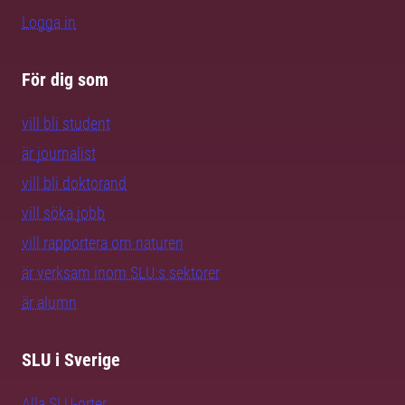
Logga in
För dig som
vill bli student
är journalist
vill bli doktorand
vill söka jobb
vill rapportera om naturen
är verksam inom SLU:s sektorer
är alumn
SLU i Sverige
Alla SLU-orter