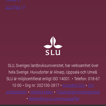
SLU Play
SLU, Sveriges lantbruksuniversitet, har verksamhet över
hela Sverige. Huvudorter är Alnarp, Uppsala och Umeå.
SLU är miljöcertifierat enligt ISO 14001. • Telefon: 018-67
10 00 • Org nr: 202100-2817 •
Kontakta SLU
•
Om
webbplatsen
•
Hantera kakor
•
Tillgänglighetsredogörelse
•
Behandling av personuppgifter