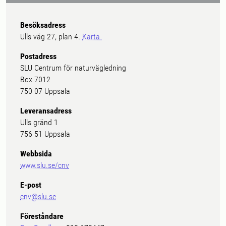
Besöksadress
Ulls väg 27, plan 4.
Karta
Postadress
SLU Centrum för naturvägledning
Box 7012
750 07 Uppsala
Leveransadress
Ulls gränd 1
756 51 Uppsala
Webbsida
www.slu.se/cnv
E-post
cnv@slu.se
Föreståndare