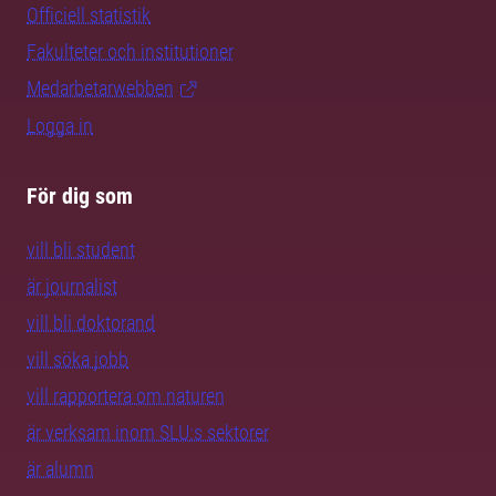
Officiell statistik
Fakulteter och institutioner
Medarbetarwebben
Logga in
För dig som
vill bli student
är journalist
vill bli doktorand
vill söka jobb
vill rapportera om naturen
är verksam inom SLU:s sektorer
är alumn