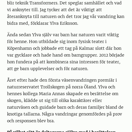
blir teknik Transformers. Det speglar samhället och vad
vi anknyter till. Jag tycker att det är viktigt att
återanknyta till naturen och det tror jag vår vandring kan
bidra med, förklarar Ylva Eriksson.
Ända sedan Ylva själv var barn har naturen varit viktig
för henne. Hon utbildade sig inom fysisk teater i
Köpenhamn och jobbade ett tag på Kalmar slott där hon
var gycklare och hade hand om barngrupper. 2012 började
hon fundera på att kombinera sina intressen för teater,
att ge barn upplevelser och för naturen.
Året efter hade den första väsenvandringen premiär i
naturreservatet Trollskogen på norra Öland. Ylva och
hennes kollega Maria Annas skapade en berättelse om
skogen, klädde ut sig till olika karaktärer eller
naturväsen och guidade barn och deras familjer bland de
knotiga tallarna. Några vandringar genomfördes på prov
och responsen blev bra.