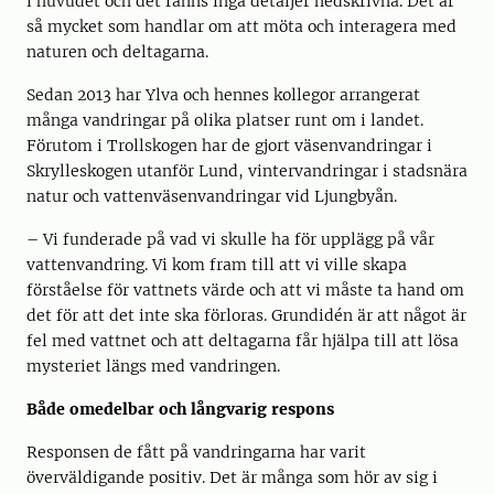
i huvudet och det fanns inga detaljer nedskrivna. Det är
så mycket som handlar om att möta och interagera med
naturen och deltagarna.
Sedan 2013 har Ylva och hennes kollegor arrangerat
många vandringar på olika platser runt om i landet.
Förutom i Trollskogen har de gjort väsenvandringar i
Skrylleskogen utanför Lund, vintervandringar i stadsnära
natur och vattenväsenvandringar vid Ljungbyån.
– Vi funderade på vad vi skulle ha för upplägg på vår
vattenvandring. Vi kom fram till att vi ville skapa
förståelse för vattnets värde och att vi måste ta hand om
det för att det inte ska förloras. Grundidén är att något är
fel med vattnet och att deltagarna får hjälpa till att lösa
mysteriet längs med vandringen.
Både omedelbar och långvarig respons
Responsen de fått på vandringarna har varit
överväldigande positiv. Det är många som hör av sig i