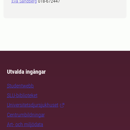
Eva Sandberg
018-672447
Utvalda ingångar
Studentwebb
SLU-biblioteket
Universitetsdjursjukhuset
Centrumbildningar
Art- och miljödata