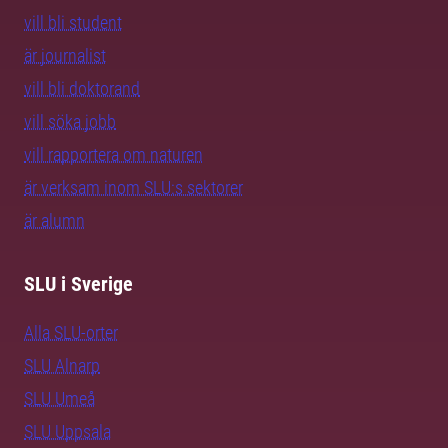
vill bli student
är journalist
vill bli doktorand
vill söka jobb
vill rapportera om naturen
är verksam inom SLU:s sektorer
är alumn
SLU i Sverige
Alla SLU-orter
SLU Alnarp
SLU Umeå
SLU Uppsala