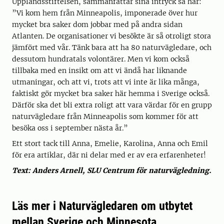
Upplandsstiftelsen, sammanfattar sina intryck så här:
”Vi kom hem från Minneapolis, imponerade över hur
mycket bra saker dom jobbar med på andra sidan
Atlanten. De organisationer vi besökte är så otroligt stora
jämfört med vår. Tänk bara att ha 80 naturvägledare, och
dessutom hundratals volontärer. Men vi kom också
tillbaka med en insikt om att vi ändå har liknande
utmaningar, och att vi, trots att vi inte är lika många,
faktiskt gör mycket bra saker här hemma i Sverige också.
Därför ska det bli extra roligt att vara värdar för en grupp
naturvägledare från Minneapolis som kommer för att
besöka oss i september nästa år.”
Ett stort tack till Anna, Emelie, Karolina, Anna och Emil
för era artiklar, där ni delar med er av era erfarenheter!
Text: Anders Arnell, SLU Centrum för naturvägledning.
Läs mer i Naturvägledaren om utbytet
mellan Sverige och Minnesota