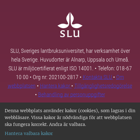
SLU, Sveriges lantbruksuniversitet, har verksamhet över
hela Sverige. Huvudorter är Alnarp, Uppsala och Umeå.
SLU är miljöcertifierat enligt ISO 14001. • Telefon: 018-67
10 00 • Org nr: 202100-2817 •
Kontakta SLU
•
Om
webbplatsen
•
Hantera kakor
•
Tillgänglighetsredogörelse
•
Behandling av personuppgifter
Denna webbplats använder kakor (cookies), som lagras i din
webbläsare. Vissa kakor är nödvändiga för att webbplatsen
ska fungera korrekt. Andra är valbara.
Hantera valbara kakor