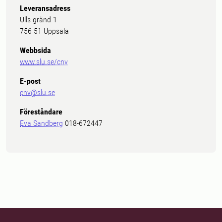
Leveransadress
Ulls gränd 1
756 51 Uppsala
Webbsida
www.slu.se/cnv
E-post
cnv@slu.se
Föreståndare
Eva Sandberg
018-672447