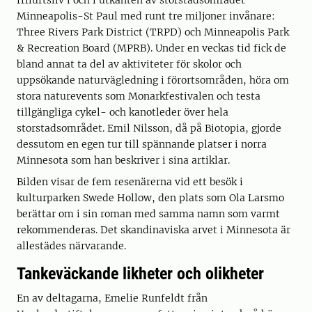
friluftsliv i och i utkanten av storstadsområdet
Minneapolis-St Paul med runt tre miljoner invånare:
Three Rivers Park District (TRPD) och Minneapolis Park
& Recreation Board (MPRB). Under en veckas tid fick de
bland annat ta del av aktiviteter för skolor och
uppsökande naturvägledning i förortsområden, höra om
stora naturevents som Monarkfestivalen och testa
tillgängliga cykel- och kanotleder över hela
storstadsområdet. Emil Nilsson, då på Biotopia, gjorde
dessutom en egen tur till spännande platser i norra
Minnesota som han beskriver i sina artiklar.
Bilden visar de fem resenärerna vid ett besök i
kulturparken Swede Hollow, den plats som Ola Larsmo
berättar om i sin roman med samma namn som varmt
rekommenderas. Det skandinaviska arvet i Minnesota är
allestädes närvarande.
Tankeväckande likheter och olikheter
En av deltagarna, Emelie Runfeldt från