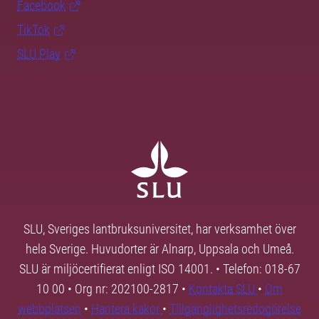
Facebook
TikTok
SLU Play
SLU, Sveriges lantbruksuniversitet, har verksamhet över
hela Sverige. Huvudorter är Alnarp, Uppsala och Umeå.
SLU är miljöcertifierat enligt ISO 14001. • Telefon: 018-67
10 00 • Org nr: 202100-2817 •
Kontakta SLU
•
Om
webbplatsen
•
Hantera kakor
•
Tillgänglighetsredogörelse