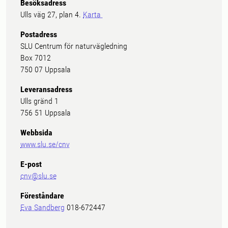
Besöksadress
Ulls väg 27, plan 4.
Karta
Postadress
SLU Centrum för naturvägledning
Box 7012
750 07 Uppsala
Leveransadress
Ulls gränd 1
756 51 Uppsala
Webbsida
www.slu.se/cnv
E-post
cnv@slu.se
Föreståndare
Eva Sandberg
018-672447