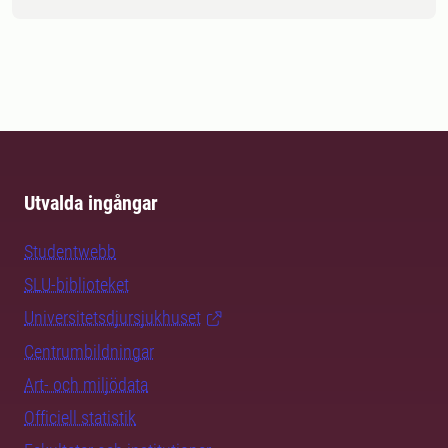
Utvalda ingångar
Studentwebb
SLU-biblioteket
Universitetsdjursjukhuset
Centrumbildningar
Art- och miljödata
Officiell statistik