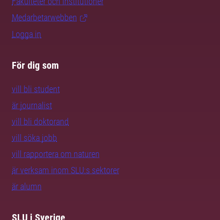
Fakulteter och institutioner
Medarbetarwebben
Logga in
För dig som
vill bli student
är journalist
vill bli doktorand
vill söka jobb
vill rapportera om naturen
är verksam inom SLU:s sektorer
är alumn
SLU i Sverige