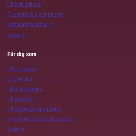
Officiell statistik
Fakulteter och institutioner
Medarbetarwebben
Logga in
För dig som
vill bli student
är journalist
vill bli doktorand
vill söka jobb
vill rapportera om naturen
är verksam inom SLU:s sektorer
är alumn