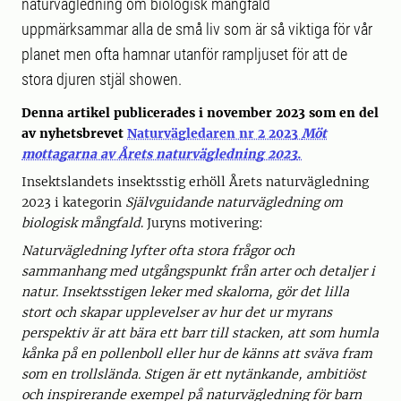
naturvägledning om biologisk mångfald
uppmärksammar alla de små liv som är så viktiga för vår
planet men ofta hamnar utanför rampljuset för att de
stora djuren stjäl showen.
Denna artikel publicerades i november 2023 som en del
av nyhetsbrevet
Naturvägledaren nr 2 2023
Möt
mottagarna av Årets naturvägledning 2023
.
Insektslandets insektsstig erhöll Årets naturvägledning
2023 i kategorin
Självguidande naturvägledning om
biologisk mångfald
. Juryns motivering:
Naturvägledning lyfter ofta stora frågor och
sammanhang med utgångspunkt från arter och detaljer i
natur. Insektsstigen leker med skalorna, gör det lilla
stort och skapar upplevelser av hur det ur myrans
perspektiv är att bära ett barr till stacken, att som humla
kånka på en pollenboll eller hur de känns att sväva fram
som en trollslända. Stigen är ett nytänkande, ambitiöst
och inspirerande exempel på naturvägledning för barn