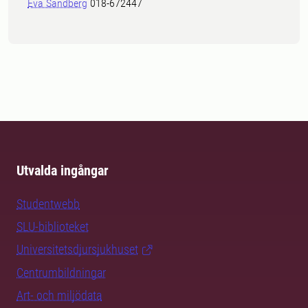
Eva Sandberg
018-672447
Utvalda ingångar
Studentwebb
SLU-biblioteket
Universitetsdjursjukhuset
Centrumbildningar
Art- och miljödata