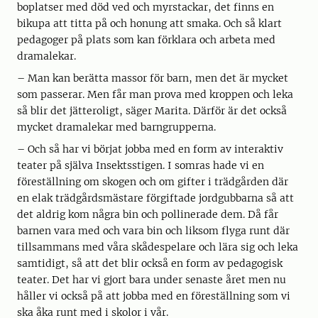
boplatser med död ved och myrstackar, det finns en
bikupa att titta på och honung att smaka. Och så klart
pedagoger på plats som kan förklara och arbeta med
dramalekar.
– Man kan berätta massor för barn, men det är mycket
som passerar. Men får man prova med kroppen och leka
så blir det jätteroligt, säger Marita. Därför är det också
mycket dramalekar med barngrupperna.
– Och så har vi börjat jobba med en form av interaktiv
teater på själva Insektsstigen. I somras hade vi en
föreställning om skogen och om gifter i trädgården där
en elak trädgårdsmästare förgiftade jordgubbarna så att
det aldrig kom några bin och pollinerade dem. Då får
barnen vara med och vara bin och liksom flyga runt där
tillsammans med våra skådespelare och lära sig och leka
samtidigt, så att det blir också en form av pedagogisk
teater. Det har vi gjort bara under senaste året men nu
håller vi också på att jobba med en föreställning som vi
ska åka runt med i skolor i vår.