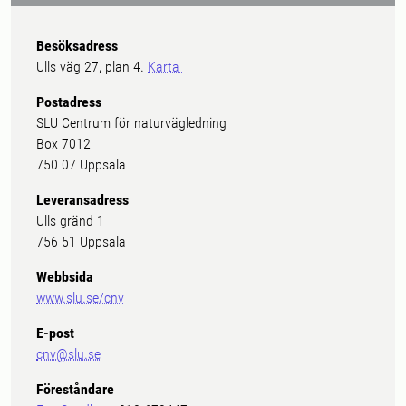
Besöksadress
Ulls väg 27, plan 4.
Karta
Postadress
SLU Centrum för naturvägledning
Box 7012
750 07 Uppsala
Leveransadress
Ulls gränd 1
756 51 Uppsala
Webbsida
www.slu.se/cnv
E-post
cnv@slu.se
Föreståndare