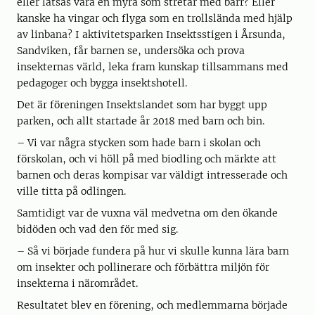
eller låtsas vara en myra som stretar med barr? Eller
kanske ha vingar och flyga som en trollslända med hjälp
av linbana? I aktivitetsparken Insektsstigen i Årsunda,
Sandviken, får barnen se, undersöka och prova
insekternas värld, leka fram kunskap tillsammans med
pedagoger och bygga insektshotell.
Det är föreningen Insektslandet som har byggt upp
parken, och allt startade år 2018 med barn och bin.
– Vi var några stycken som hade barn i skolan och
förskolan, och vi höll på med biodling och märkte att
barnen och deras kompisar var väldigt intresserade och
ville titta på odlingen.
Samtidigt var de vuxna väl medvetna om den ökande
bidöden och vad den för med sig.
– Så vi började fundera på hur vi skulle kunna lära barn
om insekter och pollinerare och förbättra miljön för
insekterna i närområdet.
Resultatet blev en förening, och medlemmarna började