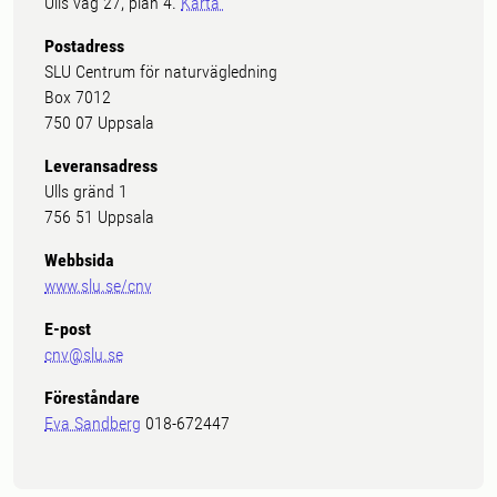
Ulls väg 27, plan 4.
Karta
Postadress
SLU Centrum för naturvägledning
Box 7012
750 07 Uppsala
Leveransadress
Ulls gränd 1
756 51 Uppsala
Webbsida
www.slu.se/cnv
E-post
cnv@slu.se
Föreståndare
Eva Sandberg
018-672447