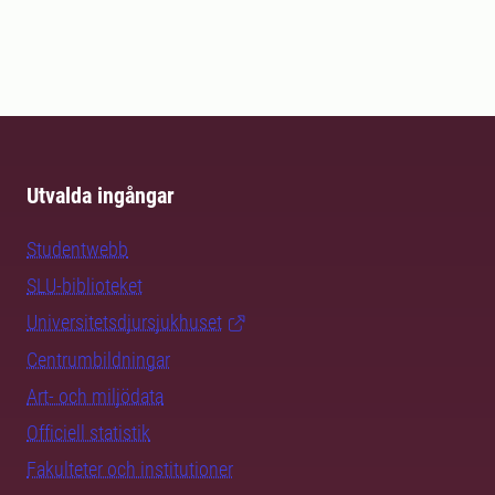
Utvalda ingångar
Studentwebb
SLU-biblioteket
Universitetsdjursjukhuset
Centrumbildningar
Art- och miljödata
Officiell statistik
Fakulteter och institutioner