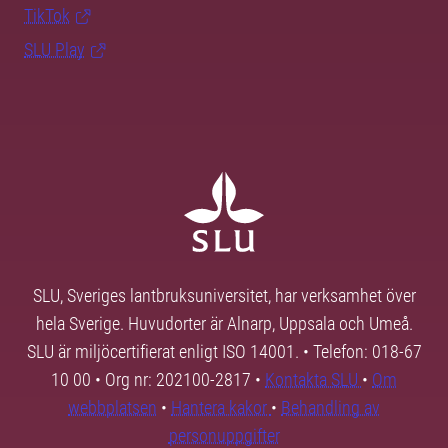
TikTok
SLU Play
SLU, Sveriges lantbruksuniversitet, har verksamhet över
hela Sverige. Huvudorter är Alnarp, Uppsala och Umeå.
SLU är miljöcertifierat enligt ISO 14001. • Telefon: 018-67
10 00 • Org nr: 202100-2817 •
Kontakta SLU
•
Om
webbplatsen
•
Hantera kakor
•
Behandling av
personuppgifter