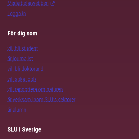
Medarbetarwebben
Logga in
För dig som
vill bli student
är journalist
vill bli doktorand
vill söka jobb
vill rapportera om naturen
är verksam inom SLU:s sektorer
är alumn
SLU i Sverige