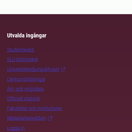
Utvalda ingångar
Studentwebb
SLU-biblioteket
Universitetsdjursjukhuset
Centrumbildningar
Art- och miljödata
Officiell statistik
Fakulteter och institutioner
Medarbetarwebben
Logga in