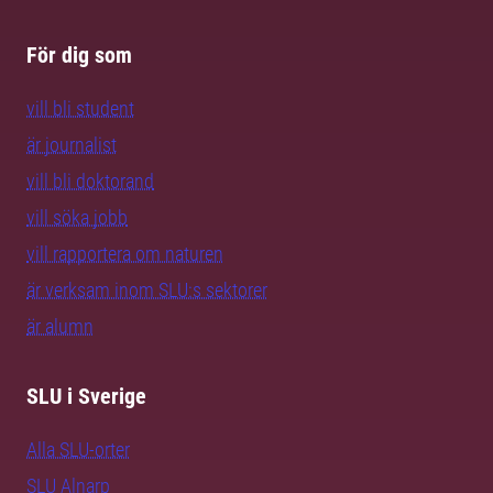
För dig som
vill bli student
är journalist
vill bli doktorand
vill söka jobb
vill rapportera om naturen
är verksam inom SLU:s sektorer
är alumn
SLU i Sverige
Alla SLU-orter
SLU Alnarp