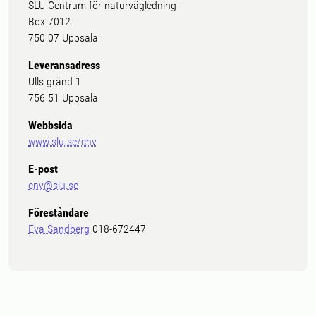
SLU Centrum för naturvägledning
Box 7012
750 07 Uppsala
Leveransadress
Ulls gränd 1
756 51 Uppsala
Webbsida
www.slu.se/cnv
E-post
cnv@slu.se
Föreståndare
Eva Sandberg
018-672447