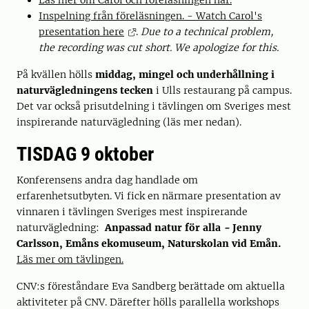
Läs mer om Carol och föreläsningen här.
Inspelning från föreläsningen. - Watch Carol's
presentation here
.
Due to a technical problem,
the recording was cut short. We apologize for this.
På kvällen hölls
middag, mingel och underhållning i
naturvägledningens tecken
i Ulls restaurang på campus.
Det var också prisutdelning i tävlingen om Sveriges mest
inspirerande naturvägledning (läs mer nedan).
TISDAG 9 oktober
Konferensens andra dag handlade om
erfarenhetsutbyten. Vi fick en närmare presentation av
vinnaren i tävlingen Sveriges mest inspirerande
naturvägledning:
Anpassad natur för alla
-
Jenny
Carlsson, Emåns ekomuseum, Naturskolan vid Emån.
Läs mer om tävlingen.
CNV:s föreståndare Eva Sandberg berättade om aktuella
aktiviteter på CNV. Därefter hölls parallella workshops