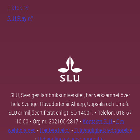
TikTok
SLU Play
SLU, Sveriges lantbruksuniversitet, har verksamhet över
hela Sverige. Huvudorter är Alnarp, Uppsala och Umeå.
SLU är miljöcertifierat enligt ISO 14001. • Telefon: 018-67
10 00 • Org nr: 202100-2817 •
Kontakta SLU
•
Om
webbplatsen
•
Hantera kakor
•
Tillgänglighetsredogörelse
•
Behandling av personuppgifter