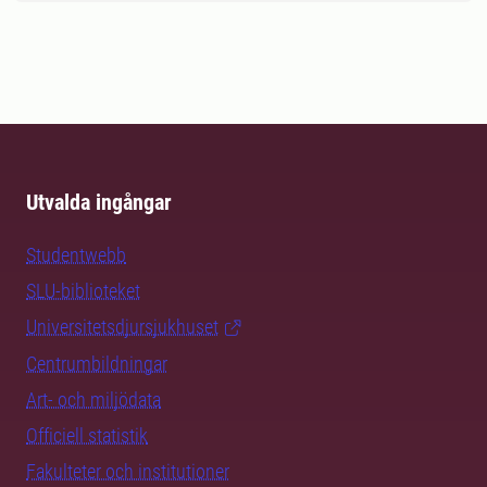
Utvalda ingångar
Studentwebb
SLU-biblioteket
Universitetsdjursjukhuset
Centrumbildningar
Art- och miljödata
Officiell statistik
Fakulteter och institutioner