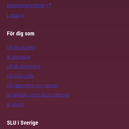
Medarbetarwebben
Logga in
För dig som
vill bli student
är journalist
vill bli doktorand
vill söka jobb
vill rapportera om naturen
är verksam inom SLU:s sektorer
är alumn
SLU i Sverige