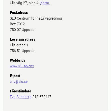
Ulls väg 27, plan 4.
Karta
Postadress
SLU Centrum för naturvägledning
Box 7012
750 07 Uppsala
Leveransadress
Ulls gränd 1
756 51 Uppsala
Webbsida
www.slu.se/cnv
E-post
cnv@slu.se
Föreståndare
Eva Sandberg
018-672447