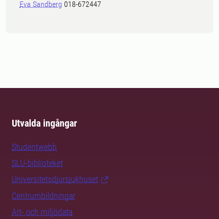
Eva Sandberg
018-672447
Utvalda ingångar
Studentwebb
SLU-biblioteket
Universitetsdjursjukhuset
Centrumbildningar
Art- och miljödata