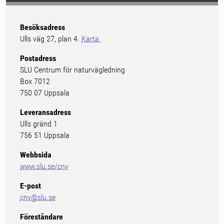
Besöksadress
Ulls väg 27, plan 4.
Karta
Postadress
SLU Centrum för naturvägledning
Box 7012
750 07 Uppsala
Leveransadress
Ulls gränd 1
756 51 Uppsala
Webbsida
www.slu.se/cnv
E-post
cnv@slu.se
Föreståndare