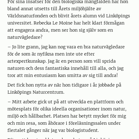
För sina insatser för den biologiska mångfalden har hon
bland annat utsetts till Årets miljöhjälte av
Världsnaturfonden och blivit årets alumn vid Linköpings
universitet. Rebecka Le Moine har helt klart förmågan
att engagera andra, men ser hon sig själv som en
naturvägledare?
– Jo lite grann, jag kan nog vara en bra naturvägledare
för de som är nyfikna men inte ute efter
artexpertkunskap. Jag är en person som vill sprida
naturen och dess fantastiska innehåll till alla, och jag
tror att min entusiasm kan smitta av sig till andra!
Det fick hon nytta av när hon tidigare i år jobbade på
Linköpings Naturcentrum.
– Mitt arbete gick ut på att utveckla en plattform och
mötesplats för olika ideella organisationer inom natur,
miljö och hållbarhet. Platsen har betytt mycket för mig
och min resa, som åhörare i föreläsningssalen under
flertalet gånger när jag var biologistudent.