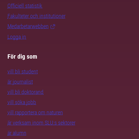
Officiell statistik
Fakulteter och institutioner
Medarbetarwebben
Logga in
För dig som
vill bli student
är journalist
vill bli doktorand
vill söka jobb
vill rapportera om naturen
är verksam inom SLU:s sektorer
är alumn