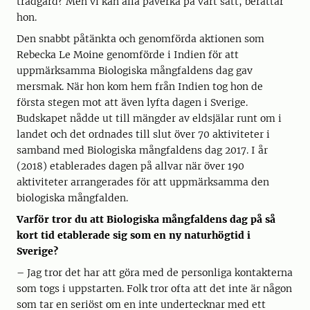
trädgård? Men vi kan alla påverka på vårt sätt, berättar
hon.
Den snabbt påtänkta och genomförda aktionen som
Rebecka Le Moine genomförde i Indien för att
uppmärksamma Biologiska mångfaldens dag gav
mersmak. När hon kom hem från Indien tog hon de
första stegen mot att även lyfta dagen i Sverige.
Budskapet nådde ut till mängder av eldsjälar runt om i
landet och det ordnades till slut över 70 aktiviteter i
samband med Biologiska mångfaldens dag 2017. I år
(2018) etablerades dagen på allvar när över 190
aktiviteter arrangerades för att uppmärksamma den
biologiska mångfalden.
Varför tror du att Biologiska mångfaldens dag på så
kort tid etablerade sig som en ny naturhögtid i
Sverige?
– Jag tror det har att göra med de personliga kontakterna
som togs i uppstarten. Folk tror ofta att det inte är någon
som tar en seriöst om en inte undertecknar med ett