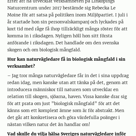
Efter att ha utvecklat verksamheten på Linköpings
Naturcentrum under 2017 bestämde sig Rebecka Le
Moine för att satsa på politiken inom Miljöpartiet. I juli i
år startade hon sin personvalskampanj och lyckades på
kort tid med råge få ihop tillräckligt många röster för att
komma in i riksdagen. Nyligen höll hon sitt första
anförande i riksdagen. Det handlade om den svenska
skogen och om biologisk mångfald.
Hur kan naturvägledare få in biologisk mångfald i sin
verksamhet?
– Jag tror många naturvägledare får in det i sina uppdrag
redan idag, men kanske utan att tänka på det, genom att
introducera människor till naturen som utvecklar en
relation till skogen, sjöarna, haven. Vissa kanske drar sig
för att prata om just ”biologisk mångfald” för att det
känns som ett komplext ämne som är för abstrakt. Men
det går att konkretisera och göra värdefulla poänger i
nästan vilken natur det än handlar om!
Vad skulle du vilja hälsa Sveriges naturvägledare inför