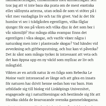
tror jag att vi inte bara ska prata om de mest exotiska
eller sällsynta arterna, utan också de som vi stöter på i
vårt mer vardagliga liv och tar för givet. Vad är det för
humlor vi ser i trädgården egentligen, vilka fåglar
sjunger för oss på våren och vilka djur är det som bor i
vår närmiljö? Hur många olika svampar finns det
egentligen i våra skogar, och varför växer några i
naturskog men inte i planterade skogar? Vad händer vid
avverkning och giftbesprutning, och hur kan vi påverka?
Det är sånt som många tycker är intressant att veta och
det kan öppna upp en ny värld som myllrar av liv och
mångfald.
Vikten av en artrik natur är en fråga som Rebecka Le
Moine varit intresserad av länge och att göra en insats
för naturen har drivit henne sedan hon var barn. Hon
utbildade sig till biolog vid Linköpings Universitet,
engagerade sig i naturföreningar och bestämde sig för att
försöka rädda de kvarvarande svenska gammelskogarna.