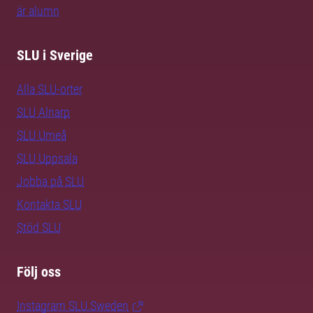
är alumn
SLU i Sverige
Alla SLU-orter
SLU Alnarp
SLU Umeå
SLU Uppsala
Jobba på SLU
Kontakta SLU
Stöd SLU
Följ oss
Instagram SLU.Sweden