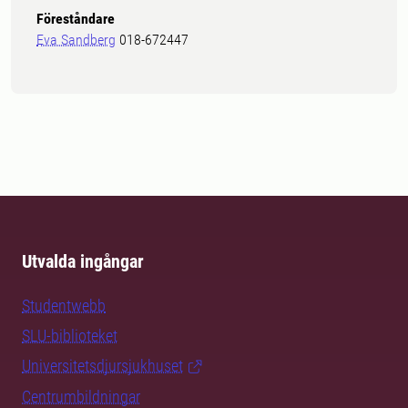
Föreståndare
Eva Sandberg
018-672447
Utvalda ingångar
Studentwebb
SLU-biblioteket
Universitetsdjursjukhuset
Centrumbildningar