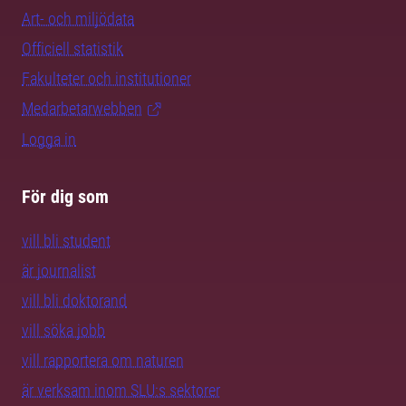
Art- och miljödata
Officiell statistik
Fakulteter och institutioner
Medarbetarwebben
Logga in
För dig som
vill bli student
är journalist
vill bli doktorand
vill söka jobb
vill rapportera om naturen
är verksam inom SLU:s sektorer