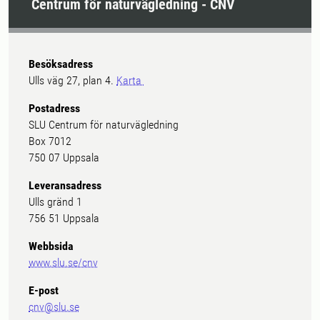
Centrum för naturvägledning - CNV
Besöksadress
Ulls väg 27, plan 4.
Karta
Postadress
SLU Centrum för naturvägledning
Box 7012
750 07 Uppsala
Leveransadress
Ulls gränd 1
756 51 Uppsala
Webbsida
www.slu.se/cnv
E-post
cnv@slu.se