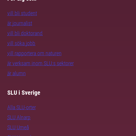
vill bli student
är journalist
vill bli doktorand
vill söka jobb
vill rapportera om naturen
är verksam inom SLU:s sektorer
är alumn
SLU i Sverige
Alla SLU-orter
SLU Alnarp
SLU Umeå