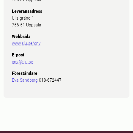
Leveransadress
Ulls gränd 1
756 51 Uppsala
Webbsida
www.slu.se/cnv
E-post
cnv@slu.se
Föreståndare
Eva Sandberg
018-672447