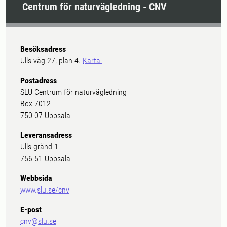
Centrum för naturvägledning - CNV
Besöksadress
Ulls väg 27, plan 4.
Karta
Postadress
SLU Centrum för naturvägledning
Box 7012
750 07 Uppsala
Leveransadress
Ulls gränd 1
756 51 Uppsala
Webbsida
www.slu.se/cnv
E-post
cnv@slu.se