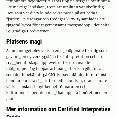
femhundra höjdmeter till fots upp på berget i tät dimma.
Ett mäktigt landskap, trots att utsikten var obefintlig.
Den som var djärv kunde också passa på att bada i
fjorden. På tisdagar och fredagar kl 07:15 samlades ett
tjugotal bybor för ett gemensamt morgondopp i det salta
13-gradiga fjordvattnet.
Platsens magi
Sammantaget blev veckan en ögonöppnare för mig som
gav mig en ny verktygslåda för interpretation och en
trygghet att skapa upplevelser för utmanande
målgrupper. Jag hoppas att många fler kan göra resan
som det innebär att gå CIG-kursen, där det inte främst
handlar om lära sig att förmedla kunskap, utan snarare
väcka känsla och nyfikenhet för naturen och
kulturlandskapet, den magi kan uppstå i mötet med en
plats.
Mer information om Certified Interpretive