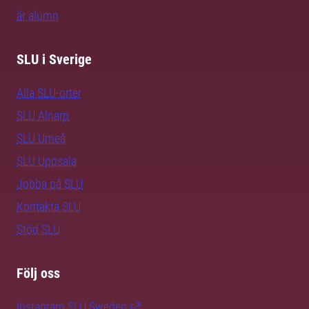
är alumn
SLU i Sverige
Alla SLU-orter
SLU Alnarp
SLU Umeå
SLU Uppsala
Jobba på SLU
Kontakta SLU
Stöd SLU
Följ oss
Instagram SLU.Sweden