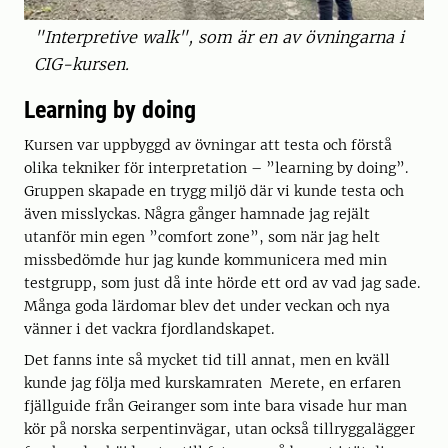
"Interpretive walk", som är en av övningarna i
CIG-kursen.
Learning by doing
Kursen var uppbyggd av övningar att testa och förstå
olika tekniker för interpretation – ”learning by doing”.
Gruppen skapade en trygg miljö där vi kunde testa och
även misslyckas. Några gånger hamnade jag rejält
utanför min egen ”comfort zone”, som när jag helt
missbedömde hur jag kunde kommunicera med min
testgrupp, som just då inte hörde ett ord av vad jag sade.
Många goda lärdomar blev det under veckan och nya
vänner i det vackra fjordlandskapet.
Det fanns inte så mycket tid till annat, men en kväll
kunde jag följa med kurskamraten Merete, en erfaren
fjällguide från Geiranger som inte bara visade hur man
kör på norska serpentinvägar, utan också tillryggalägger