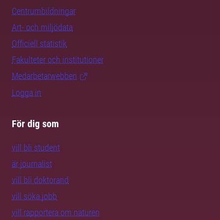
Centrumbildningar
Art- och miljödata
Officiell statistik
Fakulteter och institutioner
Medarbetarwebben
Logga in
För dig som
vill bli student
är journalist
vill bli doktorand
vill söka jobb
vill rapportera om naturen