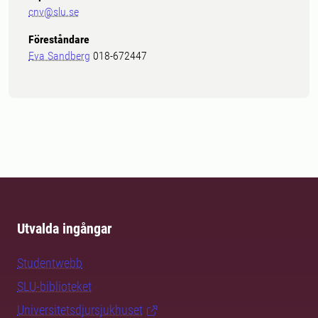
cnv@slu.se
Föreståndare
Eva Sandberg
018-672447
Utvalda ingångar
Studentwebb
SLU-biblioteket
Universitetsdjursjukhuset