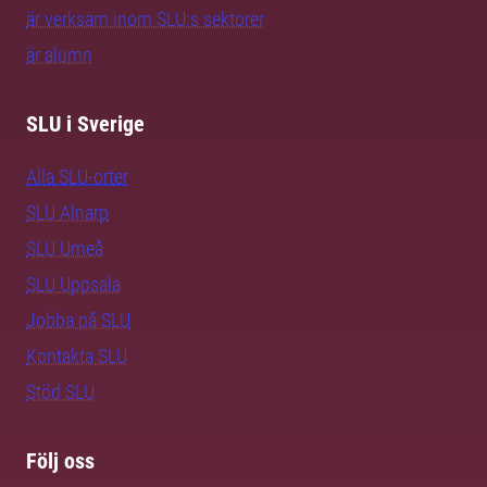
är verksam inom SLU:s sektorer
är alumn
SLU i Sverige
Alla SLU-orter
SLU Alnarp
SLU Umeå
SLU Uppsala
Jobba på SLU
Kontakta SLU
Stöd SLU
Följ oss