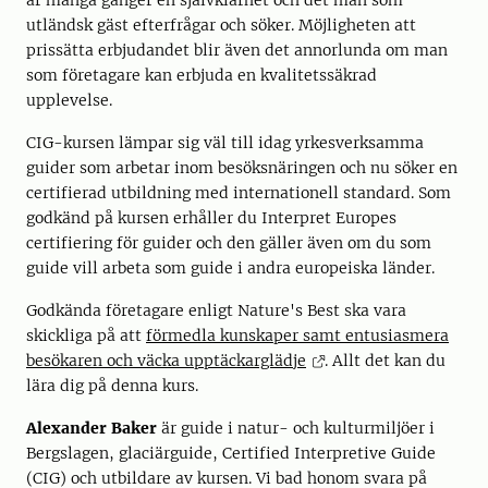
är många gånger en självklarhet och det man som
utländsk gäst efterfrågar och söker. Möjligheten att
prissätta erbjudandet blir även det annorlunda om man
som företagare kan erbjuda en kvalitetssäkrad
upplevelse.
CIG-kursen lämpar sig väl till idag yrkesverksamma
guider som arbetar inom besöksnäringen och nu söker en
certifierad utbildning med internationell standard. Som
godkänd på kursen erhåller du Interpret Europes
certifiering för guider och den gäller även om du som
guide vill arbeta som guide i andra europeiska länder.
Godkända företagare enligt Nature's Best ska vara
skickliga på att
förmedla kunskaper samt entusiasmera
besökaren och väcka upptäckarglädje
. Allt det kan du
lära dig på denna kurs.
Alexander Baker
är guide i natur- och kulturmiljöer i
Bergslagen, glaciärguide, Certified Interpretive Guide
(CIG) och utbildare av kursen. Vi bad honom svara på