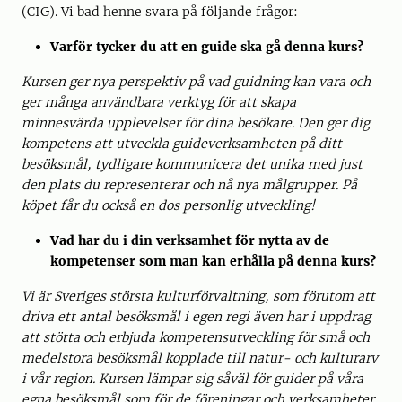
(CIG). Vi bad henne svara på följande frågor:
Varför tycker du att en guide ska gå denna kurs?
Kursen ger nya perspektiv på vad guidning kan vara och
ger många användbara verktyg för att skapa
minnesvärda upplevelser för dina besökare. Den ger dig
kompetens att utveckla guideverksamheten på ditt
besöksmål, tydligare kommunicera det unika med just
den plats du representerar och nå nya målgrupper. På
köpet får du också en dos personlig utveckling!
Vad har du i din verksamhet för nytta av de
kompetenser som man kan erhålla på denna kurs
?
Vi är Sveriges största kulturförvaltning, som förutom att
driva ett antal besöksmål i egen regi även har i uppdrag
att stötta och erbjuda kompetensutveckling för små och
medelstora besöksmål kopplade till natur- och kulturarv
i vår region. Kursen lämpar sig såväl för guider på våra
egna besöksmål som för de föreningar och verksamheter