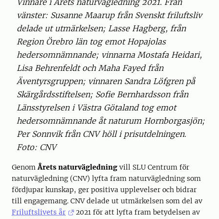
Vinnare i Årets naturvägledning 2021. Från
vänster: Susanne Maarup från Svenskt friluftsliv
delade ut utmärkelsen; Lasse Hagberg, från
Region Örebro län tog emot Hopajolas
hedersomnämnande; vinnarna Mostafa Heidari,
Lisa Behrenfeldt och Maha Fayed från
Äventyrsgruppen; vinnaren Sandra Löfgren på
Skärgårdsstiftelsen; Sofie Bernhardsson från
Länsstyrelsen i Västra Götaland tog emot
hedersomnämnande åt naturum Hornborgasjön;
Per Sonnvik från CNV höll i prisutdelningen.
Foto: CNV
Genom
Årets naturvägledning
vill SLU Centrum för
naturvägledning (CNV) lyfta fram naturvägledning som
fördjupar kunskap, ger positiva upplevelser och bidrar
till engagemang. CNV delade ut utmärkelsen som del av
Friluftslivets år
2021 för att lyfta fram betydelsen av