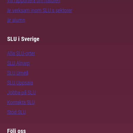
vill rapportera om naturen
är verksam inom SLU:s sektorer
är alumn
SLU i Sverige
Alla SLU-orter
SLU Alnarp
SLU Umeå
SLU Uppsala
Jobba på SLU
Kontakta SLU
Stöd SLU
Följ oss