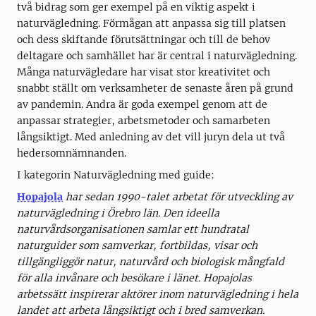
två bidrag som ger exempel på en viktig aspekt i
naturvägledning. Förmågan att anpassa sig till platsen
och dess skiftande förutsättningar och till de behov
deltagare och samhället har är central i naturvägledning.
Många naturvägledare har visat stor kreativitet och
snabbt ställt om verksamheter de senaste åren på grund
av pandemin. Andra är goda exempel genom att de
anpassar strategier, arbetsmetoder och samarbeten
långsiktigt. Med anledning av det vill juryn dela ut två
hedersomnämnanden.
I kategorin Naturvägledning med guide:
Hopajola
har sedan 1990-talet arbetat för utveckling av
naturvägledning i Örebro län. Den ideella
naturvårdsorganisationen samlar ett hundratal
naturguider som samverkar, fortbildas, visar och
tillgängliggör natur, naturvård och biologisk mångfald
för alla invånare och besökare i länet. Hopajolas
arbetssätt inspirerar aktörer inom naturvägledning i hela
landet att arbeta långsiktigt och i bred samverkan.