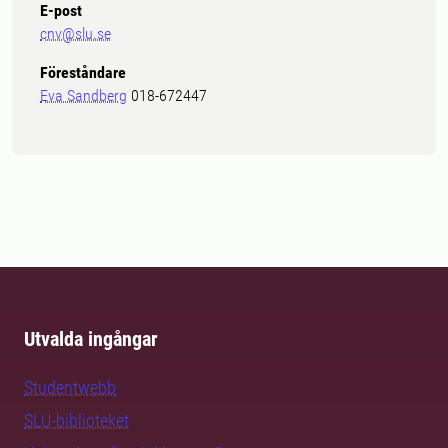
E-post
cnv@slu.se
Föreståndare
Eva Sandberg
018-672447
Utvalda ingångar
Studentwebb
SLU-biblioteket