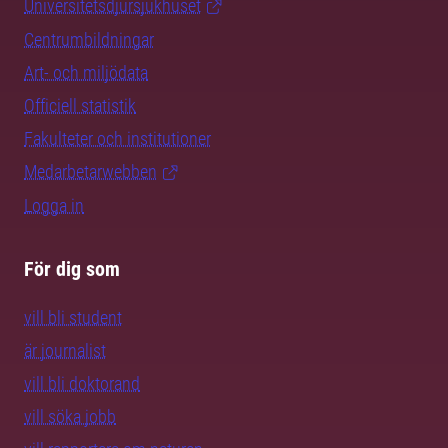
Universitetsdjursjukhuset
Centrumbildningar
Art- och miljödata
Officiell statistik
Fakulteter och institutioner
Medarbetarwebben
Logga in
För dig som
vill bli student
är journalist
vill bli doktorand
vill söka jobb