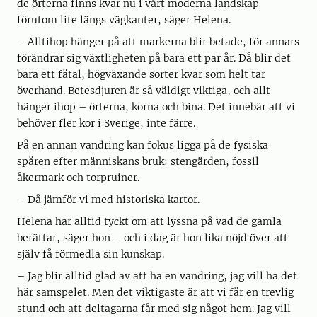
de örterna finns kvar nu i vårt moderna landskap
förutom lite längs vägkanter, säger Helena.
– Alltihop hänger på att markerna blir betade, för annars
förändrar sig växtligheten på bara ett par år. Då blir det
bara ett fåtal, högväxande sorter kvar som helt tar
överhand. Betesdjuren är så väldigt viktiga, och allt
hänger ihop – örterna, korna och bina. Det innebär att vi
behöver fler kor i Sverige, inte färre.
På en annan vandring kan fokus ligga på de fysiska
spåren efter människans bruk: stengärden, fossil
åkermark och torpruiner.
– Då jämför vi med historiska kartor.
Helena har alltid tyckt om att lyssna på vad de gamla
berättar, säger hon – och i dag är hon lika nöjd över att
själv få förmedla sin kunskap.
– Jag blir alltid glad av att ha en vandring, jag vill ha det
här samspelet. Men det viktigaste är att vi får en trevlig
stund och att deltagarna får med sig något hem. Jag vill