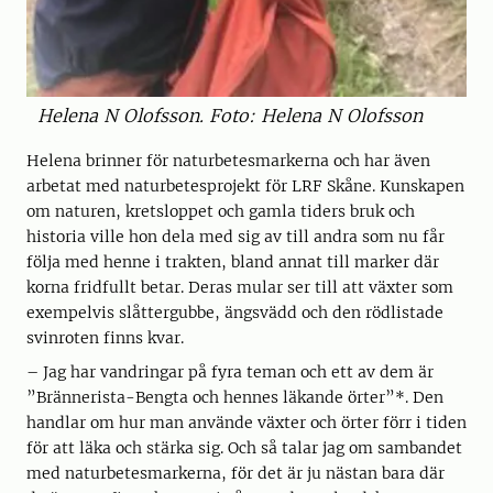
Helena N Olofsson. Foto: Helena N Olofsson
Helena brinner för naturbetesmarkerna och har även
arbetat med naturbetesprojekt för LRF Skåne. Kunskapen
om naturen, kretsloppet och gamla tiders bruk och
historia ville hon dela med sig av till andra som nu får
följa med henne i trakten, bland annat till marker där
korna fridfullt betar. Deras mular ser till att växter som
exempelvis slåttergubbe, ängsvädd och den rödlistade
svinroten finns kvar.
– Jag har vandringar på fyra teman och ett av dem är
”Brännerista-Bengta och hennes läkande örter”*. Den
handlar om hur man använde växter och örter förr i tiden
för att läka och stärka sig. Och så talar jag om sambandet
med naturbetesmarkerna, för det är ju nästan bara där