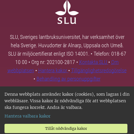
SLU, Sveriges lantbruksuniversitet, har verksamhet över
hela Sverige. Huvudorter är Alnarp, Uppsala och Umeå.
SLU är miljöcertifierat enligt ISO 14001. • Telefon: 018-67
10 00 • Org nr: 202100-2817 •
Kontakta SLU
•
Om
webbplatsen
•
Hantera kakor
•
Tillgänglighetsredogörelse
•
Behandling av personuppgifter
Denna webbplats använder kakor (cookies), som lagras i din
webbläsare. Vissa kakor är nödvändiga för att webbplatsen
ska fungera korrekt. Andra är valbara.
Hantera valbara kakor
Tillåt nödvändiga kakor