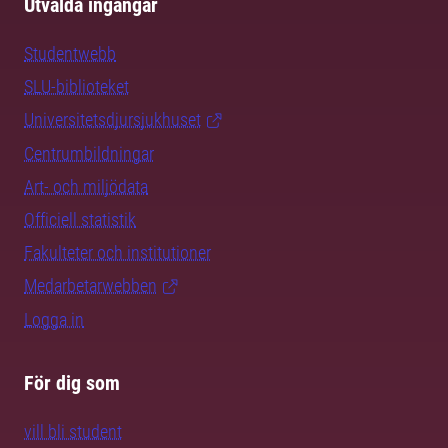
Utvalda ingångar
Studentwebb
SLU-biblioteket
Universitetsdjursjukhuset
Centrumbildningar
Art- och miljödata
Officiell statistik
Fakulteter och institutioner
Medarbetarwebben
Logga in
För dig som
vill bli student