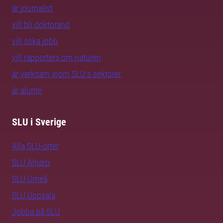
är journalist
vill bli doktorand
vill söka jobb
vill rapportera om naturen
är verksam inom SLU:s sektorer
är alumn
SLU i Sverige
Alla SLU-orter
SLU Alnarp
SLU Umeå
SLU Uppsala
Jobba på SLU