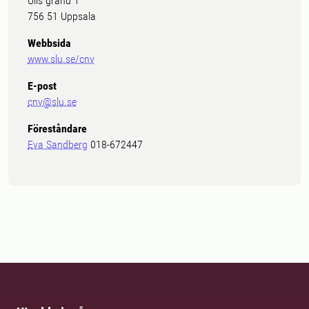
Ulls gränd 1
756 51 Uppsala
Webbsida
www.slu.se/cnv
E-post
cnv@slu.se
Föreståndare
Eva Sandberg
018-672447