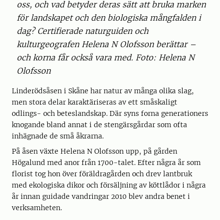
oss, och vad betyder deras sätt att bruka marken
för landskapet och den biologiska mångfalden i
dag? Certifierade naturguiden och
kulturgeografen Helena N Olofsson berättar –
och korna får också vara med. Foto: Helena N
Olofsson
Linderödsåsen i Skåne har natur av många olika slag,
men stora delar karaktäriseras av ett småskaligt
odlings- och beteslandskap. Där syns forna generationers
knogande bland annat i de stengärsgårdar som ofta
inhägnade de små åkrarna.
På åsen växte Helena N Olofsson upp, på gården
Högalund med anor från 1700-talet. Efter några år som
florist tog hon över föräldragården och drev lantbruk
med ekologiska dikor och försäljning av köttlådor i några
år innan guidade vandringar 2010 blev andra benet i
verksamheten.