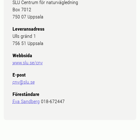
SLU Centrum för naturvägledning
Box 7012
750 07 Uppsala
Leveransadress
Ulls gränd 1
756 51 Uppsala
Webbsida
www.slu.se/cnv
E-post
cnv@slu.se
Föreståndare
Eva Sandberg
018-672447