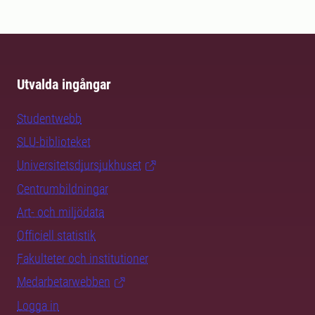
Utvalda ingångar
Studentwebb
SLU-biblioteket
Universitetsdjursjukhuset
Centrumbildningar
Art- och miljödata
Officiell statistik
Fakulteter och institutioner
Medarbetarwebben
Logga in