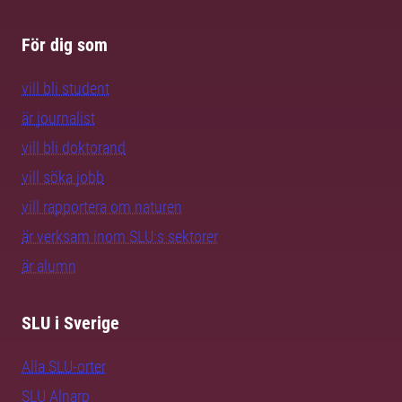
För dig som
vill bli student
är journalist
vill bli doktorand
vill söka jobb
vill rapportera om naturen
är verksam inom SLU:s sektorer
är alumn
SLU i Sverige
Alla SLU-orter
SLU Alnarp