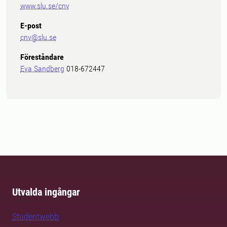
www.slu.se/cnv
E-post
cnv@slu.se
Föreståndare
Eva Sandberg
018-672447
Utvalda ingångar
Studentwebb