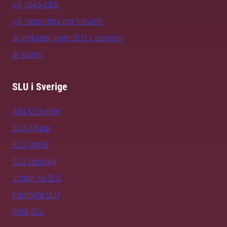
vill söka jobb
vill rapportera om naturen
är verksam inom SLU:s sektorer
är alumn
SLU i Sverige
Alla SLU-orter
SLU Alnarp
SLU Umeå
SLU Uppsala
Jobba på SLU
Kontakta SLU
Stöd SLU