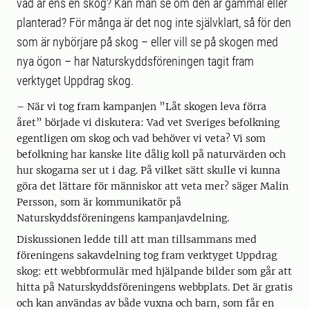
vad är ens en skog? Kan man se om den är gammal eller
planterad? För många är det nog inte självklart, så för den
som är nybörjare på skog – eller vill se på skogen med
nya ögon – har Naturskyddsföreningen tagit fram
verktyget Uppdrag skog.
– När vi tog fram kampanjen ”Låt skogen leva förra
året” började vi diskutera: Vad vet Sveriges befolkning
egentligen om skog och vad behöver vi veta? Vi som
befolkning har kanske lite dålig koll på naturvärden och
hur skogarna ser ut i dag. På vilket sätt skulle vi kunna
göra det lättare för människor att veta mer? säger Malin
Persson, som är kommunikatör på
Naturskyddsföreningens kampanjavdelning.
Diskussionen ledde till att man tillsammans med
föreningens sakavdelning tog fram verktyget Uppdrag
skog: ett webbformulär med hjälpande bilder som går att
hitta på Naturskyddsföreningens webbplats. Det är gratis
och kan användas av både vuxna och barn, som får en