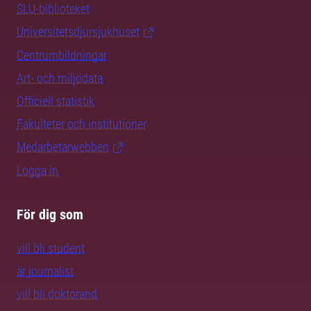
SLU-biblioteket
Universitetsdjursjukhuset
Centrumbildningar
Art- och miljödata
Officiell statistik
Fakulteter och institutioner
Medarbetarwebben
Logga in
För dig som
vill bli student
är journalist
vill bli doktorand