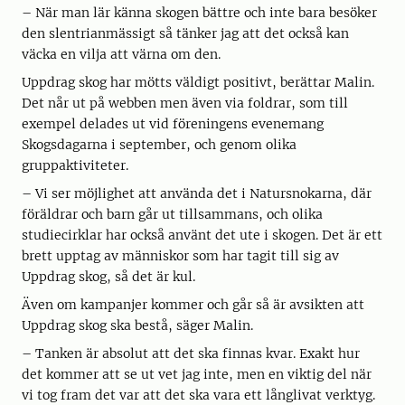
– När man lär känna skogen bättre och inte bara besöker
den slentrianmässigt så tänker jag att det också kan
väcka en vilja att värna om den.
Uppdrag skog har mötts väldigt positivt, berättar Malin.
Det når ut på webben men även via foldrar, som till
exempel delades ut vid föreningens evenemang
Skogsdagarna i september, och genom olika
gruppaktiviteter.
– Vi ser möjlighet att använda det i Natursnokarna, där
föräldrar och barn går ut tillsammans, och olika
studiecirklar har också använt det ute i skogen. Det är ett
brett upptag av människor som har tagit till sig av
Uppdrag skog, så det är kul.
Även om kampanjer kommer och går så är avsikten att
Uppdrag skog ska bestå, säger Malin.
– Tanken är absolut att det ska finnas kvar. Exakt hur
det kommer att se ut vet jag inte, men en viktig del när
vi tog fram det var att det ska vara ett långlivat verktyg.