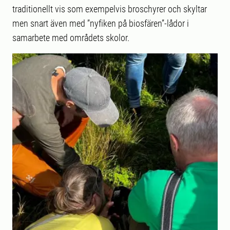
traditionellt vis som exempelvis broschyrer och skyltar
men snart även med ”nyfiken på biosfären”-lådor i
samarbete med områdets skolor.