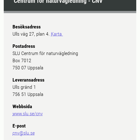
Centrum för naturvägledning - CNV
Besöksadress
Ulls väg 27, plan 4.
Karta
Postadress
SLU Centrum för naturvägledning
Box 7012
750 07 Uppsala
Leveransadress
Ulls gränd 1
756 51 Uppsala
Webbsida
www.slu.se/cnv
E-post
cnv@slu.se