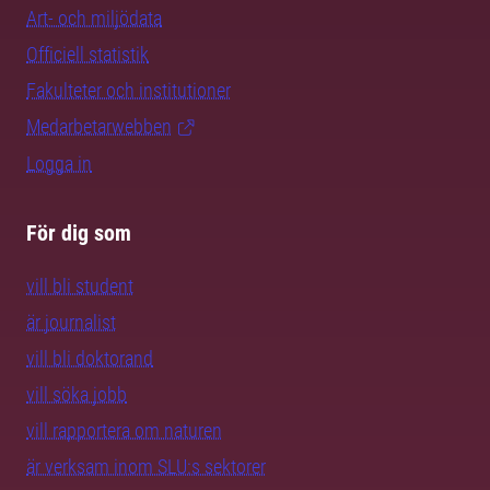
Art- och miljödata
Officiell statistik
Fakulteter och institutioner
Medarbetarwebben
Logga in
För dig som
vill bli student
är journalist
vill bli doktorand
vill söka jobb
vill rapportera om naturen
är verksam inom SLU:s sektorer