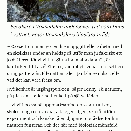
Besökare i Voxnadalen undersöker vad som finns
i vattnet. Foto: Voxnadalens biosfärområde
– Oavsett om man gör en liten uppgift eller arbetar med
en skolklass under en heldag så utför man ju faktiskt ett
jobb åt oss, för vi vill ju gärna ha in alla data. Oj, är
kärrhöken tillbaka? Eller oj, vad roligt, vi har inte sett en
öring på flera år. Eller att antalet fjärilslarver ökar, eller
vad det kan vara fråga om.
Nyfikenhet är utgångspunkten, säger Benny. På naturen,
på platsen – eller helt enkelt på själva lådan.
– Vi vill pocka på uppmärksamheten så att turism,
skolor, unga och vuxna, alla egentligen, ska få utföra
experiment och kanske få en djupare förståelse för hur
naturen fungerar. Och det här med biologisk mångfald