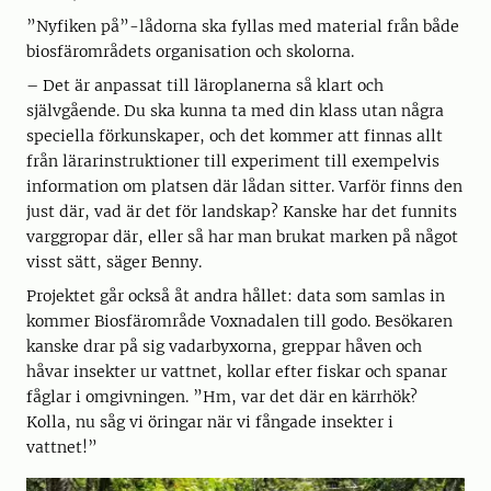
”Nyfiken på”-lådorna ska fyllas med material från både
biosfärområdets organisation och skolorna.
– Det är anpassat till läroplanerna så klart och
självgående. Du ska kunna ta med din klass utan några
speciella förkunskaper, och det kommer att finnas allt
från lärarinstruktioner till experiment till exempelvis
information om platsen där lådan sitter. Varför finns den
just där, vad är det för landskap? Kanske har det funnits
varggropar där, eller så har man brukat marken på något
visst sätt, säger Benny.
Projektet går också åt andra hållet: data som samlas in
kommer Biosfärområde Voxnadalen till godo. Besökaren
kanske drar på sig vadarbyxorna, greppar håven och
håvar insekter ur vattnet, kollar efter fiskar och spanar
fåglar i omgivningen. ”Hm, var det där en kärrhök?
Kolla, nu såg vi öringar när vi fångade insekter i
vattnet!”