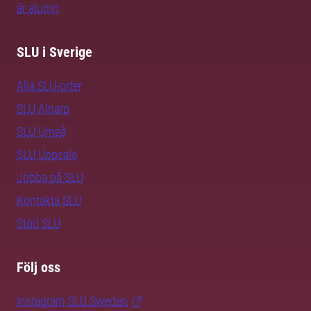
är alumn
SLU i Sverige
Alla SLU-orter
SLU Alnarp
SLU Umeå
SLU Uppsala
Jobba på SLU
Kontakta SLU
Stöd SLU
Följ oss
Instagram SLU.Sweden