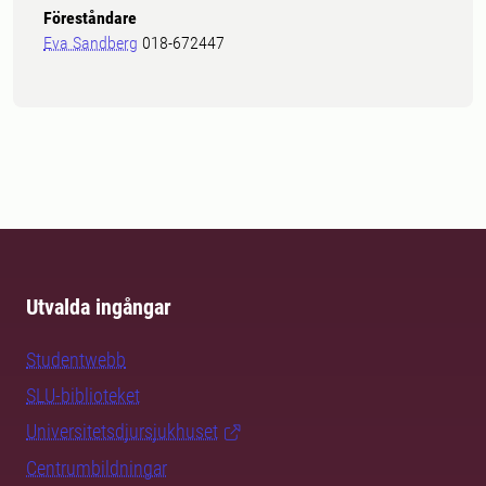
Föreståndare
Eva Sandberg
018-672447
Utvalda ingångar
Studentwebb
SLU-biblioteket
Universitetsdjursjukhuset
Centrumbildningar