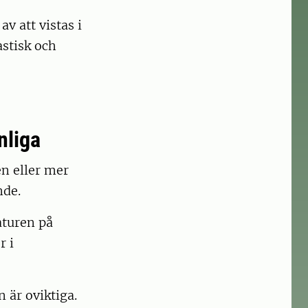
v att vistas i
stisk och
nliga
en eller mer
nde.
aturen på
r i
n är oviktiga.