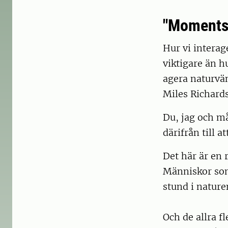
"Moments,
Hur vi interag
viktigare än h
agera naturvä
Miles Richards
Du, jag och må
därifrån till a
Det här är en r
Människor som 
stund i naturen
Och de allra fl