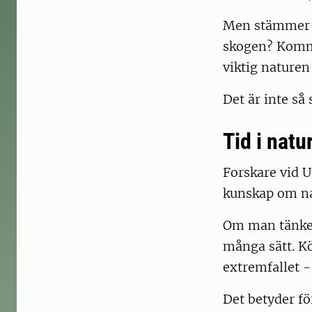
Men stämmer d
skogen? Kommer
viktig naturen
Det är inte så 
Tid i nat
Forskare vid U
kunskap om nat
Om man tänker 
många sätt. K
extremfallet -
Det betyder fö