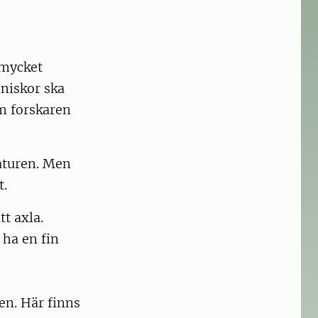
 mycket
nniskor ska
m forskaren
naturen. Men
t.
tt axla.
 ha en fin
ren. Här finns