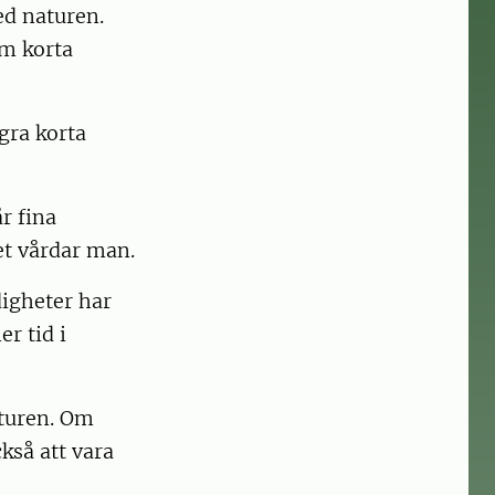
ed naturen.
om korta
ågra korta
år fina
et vårdar man.
digheter har
r tid i
turen. Om
så att vara