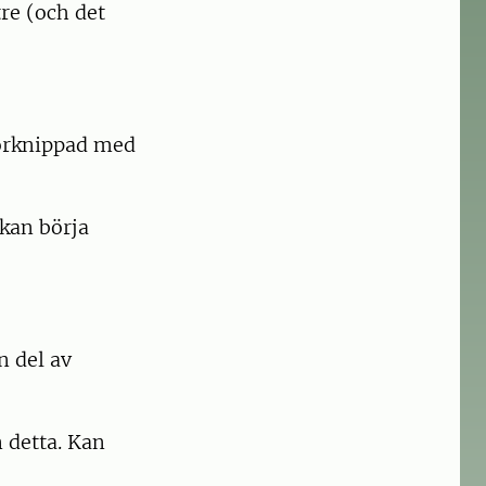
re (och det
förknippad med
kan börja
n del av
 detta. Kan