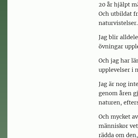
20 år hjälpt 
Och utbildat f
naturvistelser.
Jag blir allde
övningar upple
Och jag har län
upplevelser i 
Jag är nog in
genom åren gjo
naturen, efter
Och mycket av
människor vet
rädda om den,