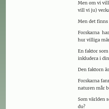
Men om vi vill
vill vi ju) verk
Men det finns
Forskarna har 
hur villiga mä
En faktor som 
inkludera i di
Den faktorn ä
Forskarna fann
naturen mår bä
Som världen se
du?