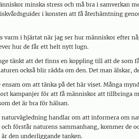
människor minska stress och må bra i samverkan m
riskvårdsguider i konsten att få återhämtning gen
les varm i hjärtat när jag ser hur människor efter n
ver hur de får ett helt nytt lugn.
ge tänkt att det finns en koppling till att de som f
naturen också blir rädda om den. Det man älskar, d
te ensam om att tänka på det här viset. Många myn
rt kampanjer för att få människor att tillbringa me
som det är bra för hälsan.
 naturvägledning handlar om att informera om na
 och förstår naturens sammanhang, kommer de ock
 är den underliggande tanken.