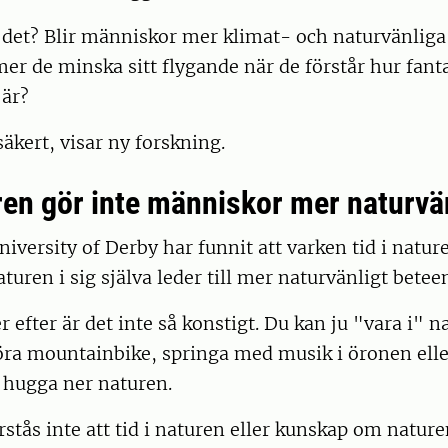
et? Blir människor mer klimat- och naturvänliga a
 de minska sitt flygande när de förstår hur fanta
 är?
säkert, visar ny forskning.
uren gör inte människor mer naturvä
niversity of Derby har funnit att varken tid i natur
uren i sig själva leder till mer naturvänligt betee
efter är det inte så konstigt. Du kan ju "vara i" n
öra mountainbike, springa med musik i öronen elle
 hugga ner naturen.
rstås inte att tid i naturen eller kunskap om nature