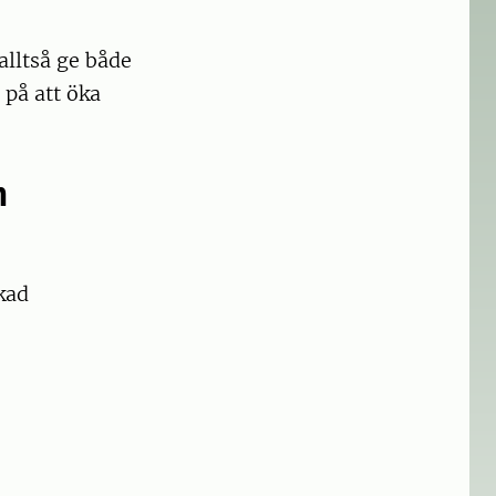
alltså ge både
på att öka
n
kad