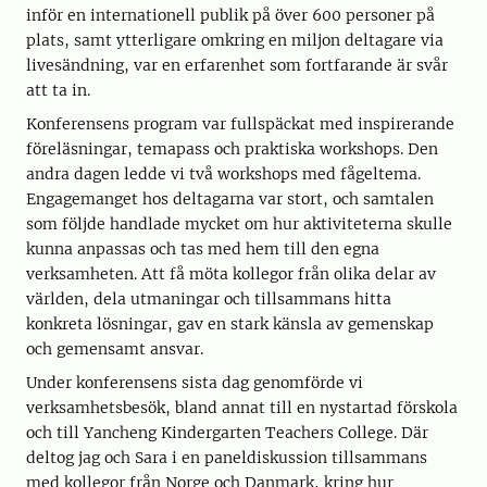
inför en internationell publik på över 600 personer på
plats, samt ytterligare omkring en miljon deltagare via
livesändning, var en erfarenhet som fortfarande är svår
att ta in.
Konferensens program var fullspäckat med inspirerande
föreläsningar, temapass och praktiska workshops. Den
andra dagen ledde vi två workshops med fågeltema.
Engagemanget hos deltagarna var stort, och samtalen
som följde handlade mycket om hur aktiviteterna skulle
kunna anpassas och tas med hem till den egna
verksamheten. Att få möta kollegor från olika delar av
världen, dela utmaningar och tillsammans hitta
konkreta lösningar, gav en stark känsla av gemenskap
och gemensamt ansvar.
Under konferensens sista dag genomförde vi
verksamhetsbesök, bland annat till en nystartad förskola
och till Yancheng Kindergarten Teachers College. Där
deltog jag och Sara i en paneldiskussion tillsammans
med kollegor från Norge och Danmark, kring hur