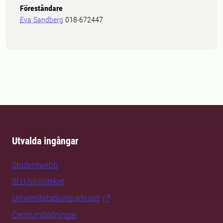
Föreståndare
Eva Sandberg
018-672447
Utvalda ingångar
Studentwebb
SLU-biblioteket
Universitetsdjursjukhuset
Centrumbildningar