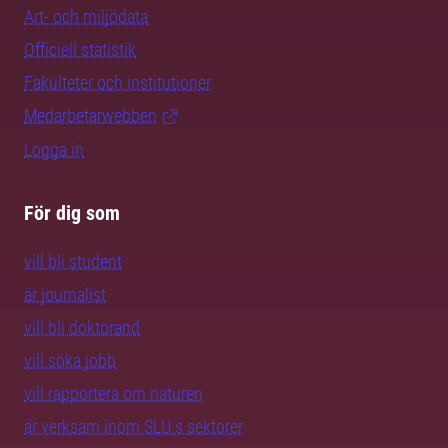
Art- och miljödata
Officiell statistik
Fakulteter och institutioner
Medarbetarwebben
Logga in
För dig som
vill bli student
är journalist
vill bli doktorand
vill söka jobb
vill rapportera om naturen
är verksam inom SLU:s sektorer