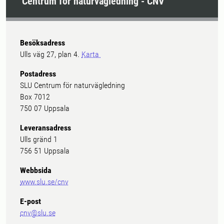
Centrum för naturvägledning - CNV
Besöksadress
Ulls väg 27, plan 4.
Karta
Postadress
SLU Centrum för naturvägledning
Box 7012
750 07 Uppsala
Leveransadress
Ulls gränd 1
756 51 Uppsala
Webbsida
www.slu.se/cnv
E-post
cnv@slu.se