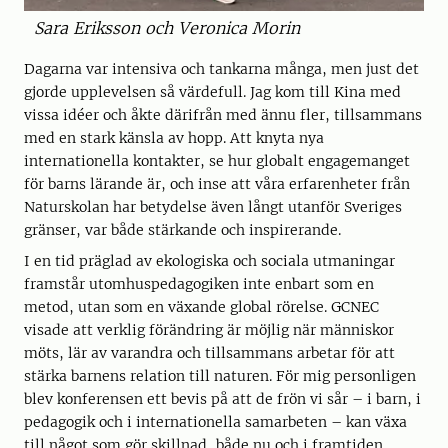
Sara Eriksson och Veronica Morin
Dagarna var intensiva och tankarna många, men just det
gjorde upplevelsen så värdefull. Jag kom till Kina med
vissa idéer och åkte därifrån med ännu fler, tillsammans
med en stark känsla av hopp. Att knyta nya
internationella kontakter, se hur globalt engagemanget
för barns lärande är, och inse att våra erfarenheter från
Naturskolan har betydelse även långt utanför Sveriges
gränser, var både stärkande och inspirerande.
I en tid präglad av ekologiska och sociala utmaningar
framstår utomhuspedagogiken inte enbart som en
metod, utan som en växande global rörelse. GCNEC
visade att verklig förändring är möjlig när människor
möts, lär av varandra och tillsammans arbetar för att
stärka barnens relation till naturen. För mig personligen
blev konferensen ett bevis på att de frön vi sår – i barn, i
pedagogik och i internationella samarbeten – kan växa
till något som gör skillnad, både nu och i framtiden.