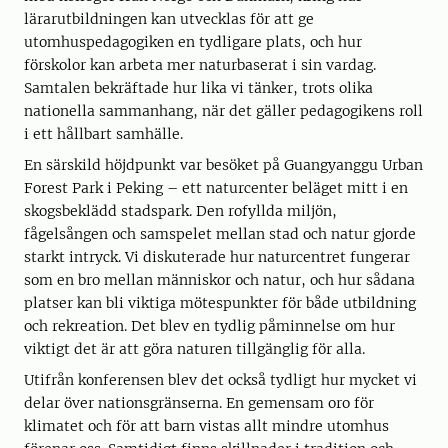
lärarutbildningen kan utvecklas för att ge
utomhuspedagogiken en tydligare plats, och hur
förskolor kan arbeta mer naturbaserat i sin vardag.
Samtalen bekräftade hur lika vi tänker, trots olika
nationella sammanhang, när det gäller pedagogikens roll
i ett hållbart samhälle.
En särskild höjdpunkt var besöket på Guangyanggu Urban
Forest Park i Peking – ett naturcenter beläget mitt i en
skogsbeklädd stadspark. Den rofyllda miljön,
fågelsången och samspelet mellan stad och natur gjorde
starkt intryck. Vi diskuterade hur naturcentret fungerar
som en bro mellan människor och natur, och hur sådana
platser kan bli viktiga mötespunkter för både utbildning
och rekreation. Det blev en tydlig påminnelse om hur
viktigt det är att göra naturen tillgänglig för alla.
Utifrån konferensen blev det också tydligt hur mycket vi
delar över nationsgränserna. En gemensam oro för
klimatet och för att barn vistas allt mindre utomhus