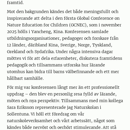
framtid.
Mot den bakgrunden kändes det både meningsfullt och
inspirerande att delta i den första Global Conference on
Nature Education for Children (GCNEC), som i november
2025 hölls i Yancheng, Kina. Konferensen samlade
utbildningsorganisationer, pedagoger och forskare från
12 länder, däribland Kina, Sverige, Norge, Tyskland,
Grekland och Sydafrika. Under några intensiva dagar
möttes vi för att dela erfarenheter, diskutera framtidens
pedagogik och tillsammans utforska hur lärande
utomhus kan bidra till barns välbefinnande och ett mer
hållbart samhälle.
För mig var konferensen långt mer än ett professionellt
uppdrag – den blev en personlig resa fylld av lärande,
möten och nya perspektiv. Tillsammans med min kollega
Sara Eriksson representerade jag Naturskolan i
Sollentuna. Vi höll ett föredrag om vår
naturskoleverksamhet och vårt arbetssätt, något som
kändes både nervöst och oerhört stimulerande. Att stå