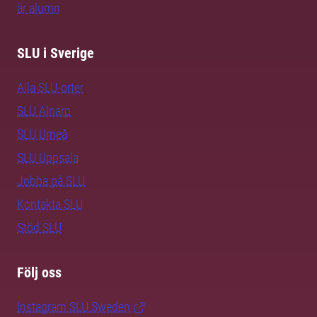
är alumn
SLU i Sverige
Alla SLU-orter
SLU Alnarp
SLU Umeå
SLU Uppsala
Jobba på SLU
Kontakta SLU
Stöd SLU
Följ oss
Instagram SLU.Sweden