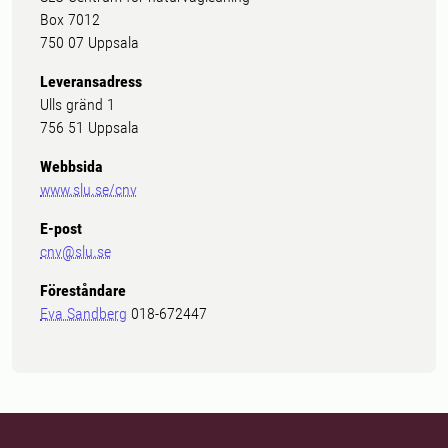
Box 7012
750 07 Uppsala
Leveransadress
Ulls gränd 1
756 51 Uppsala
Webbsida
www.slu.se/cnv
E-post
cnv@slu.se
Föreståndare
Eva Sandberg
018-672447