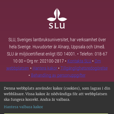
SLU, Sveriges lantbruksuniversitet, har verksamhet över
hela Sverige. Huvudorter är Alnarp, Uppsala och Umeå.
SLU är miljöcertifierat enligt ISO 14001. • Telefon: 018-67
10 00 • Org nr: 202100-2817 •
Kontakta SLU
•
Om
webbplatsen
•
Hantera kakor
•
Tillgänglighetsredogörelse
•
Behandling av personuppgifter
Denna webbplats använder kakor (cookies), som lagras i din
webbläsare. Vissa kakor är nödvändiga för att webbplatsen
ska fungera korrekt. Andra är valbara.
Hantera valbara kakor