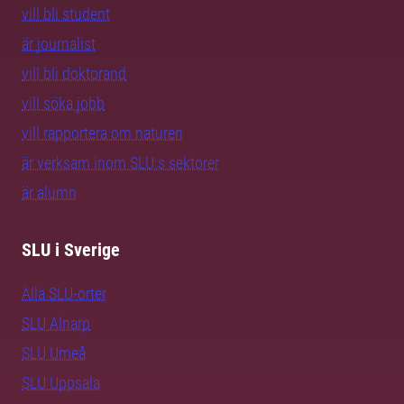
vill bli student
är journalist
vill bli doktorand
vill söka jobb
vill rapportera om naturen
är verksam inom SLU:s sektorer
är alumn
SLU i Sverige
Alla SLU-orter
SLU Alnarp
SLU Umeå
SLU Uppsala