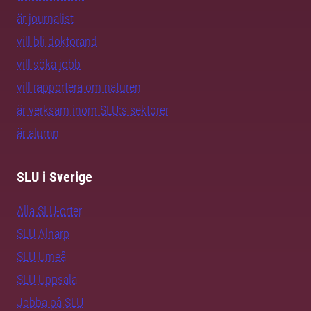
är journalist
vill bli doktorand
vill söka jobb
vill rapportera om naturen
är verksam inom SLU:s sektorer
är alumn
SLU i Sverige
Alla SLU-orter
SLU Alnarp
SLU Umeå
SLU Uppsala
Jobba på SLU