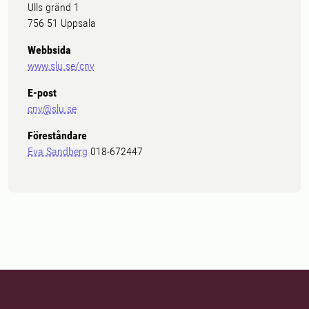
Ulls gränd 1
756 51 Uppsala
Webbsida
www.slu.se/cnv
E-post
cnv@slu.se
Föreståndare
Eva Sandberg
018-672447