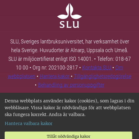
SLU, Sveriges lantbruksuniversitet, har verksamhet över
hela Sverige. Huvudorter är Alnarp, Uppsala och Umeå.
SLU är miljöcertifierat enligt ISO 14001. • Telefon: 018-67
10 00 • Org nr: 202100-2817 •
Kontakta SLU
•
Om
webbplatsen
•
Hantera kakor
•
Tillgänglighetsredogörelse
•
Behandling av personuppgifter
Denna webbplats använder kakor (cookies), som lagras i din
webbläsare. Vissa kakor är nödvändiga för att webbplatsen
ska fungera korrekt. Andra är valbara.
Hantera valbara kakor
Tillåt nödvändiga kakor