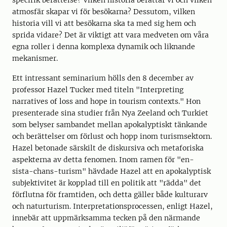
atmosfär skapar vi för besökarna? Dessutom, vilken
historia vill vi att besökarna ska ta med sig hem och
sprida vidare? Det är viktigt att vara medveten om våra
egna roller i denna komplexa dynamik och liknande
mekanismer.
Ett intressant seminarium hölls den 8 december av
professor Hazel Tucker med titeln "Interpreting
narratives of loss and hope in tourism contexts." Hon
presenterade sina studier från Nya Zeeland och Turkiet
som belyser sambandet mellan apokalyptiskt tänkande
och berättelser om förlust och hopp inom turismsektorn.
Hazel betonade särskilt de diskursiva och metaforiska
aspekterna av detta fenomen. Inom ramen för "en-
sista-chans-turism" hävdade Hazel att en apokalyptisk
subjektivitet är kopplad till en politik att "rädda" det
förflutna för framtiden, och detta gäller både kulturarv
och naturturism. Interpretationsprocessen, enligt Hazel,
innebär att uppmärksamma tecken på den närmande