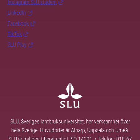
Instagram SLU.student
LinkedIn
Facebook
TikTok
SLU Play
SLU, Sveriges lantbruksuniversitet, har verksamhet över
hela Sverige. Huvudorter är Alnarp, Uppsala och Umeå.
SLU är miljöcertifierat enligt ISO 14001. • Telefon: 018-67