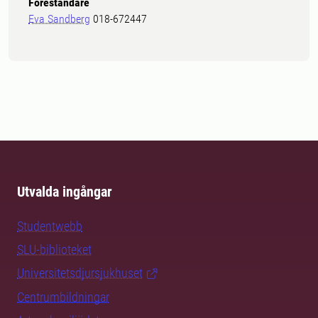
Föreståndare
Eva Sandberg
018-672447
Utvalda ingångar
Studentwebb
SLU-biblioteket
Universitetsdjursjukhuset
Centrumbildningar