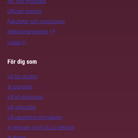
Art- och miljödata
Officiell statistik
Fakulteter och institutioner
Medarbetarwebben
Logga in
För dig som
vill bli student
är journalist
vill bli doktorand
vill söka jobb
vill rapportera om naturen
är verksam inom SLU:s sektorer
är alumn