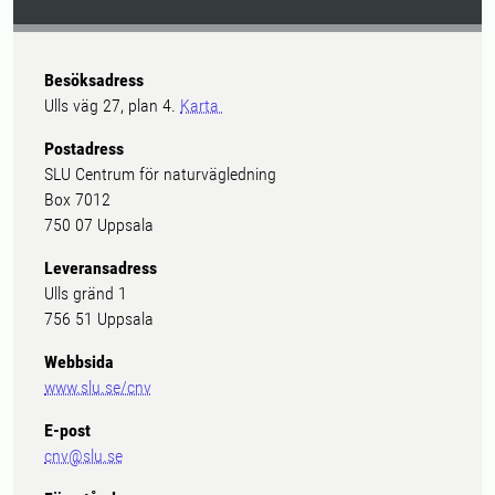
Besöksadress
Ulls väg 27, plan 4.
Karta
Postadress
SLU Centrum för naturvägledning
Box 7012
750 07 Uppsala
Leveransadress
Ulls gränd 1
756 51 Uppsala
Webbsida
www.slu.se/cnv
E-post
cnv@slu.se