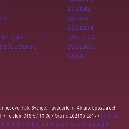
SLU Alnarp
rand
SLU Umeå
SLU Uppsala
ra om naturen
Jobba på SLU
nom SLU:s sektorer
Kontakta SLU
Stöd SLU
samhet över hela Sverige. Huvudorter är Alnarp, Uppsala och
01. • Telefon: 018-67 10 00 • Org nr: 202100-2817 •
Kontakta
lgänglighetsredogörelse
•
Behandling av personuppgifter