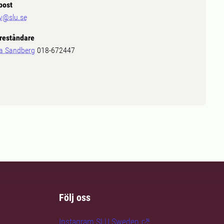
post
v@slu.se
reståndare
a Sandberg
018-672447
Följ oss
Instagram SLU.Sweden