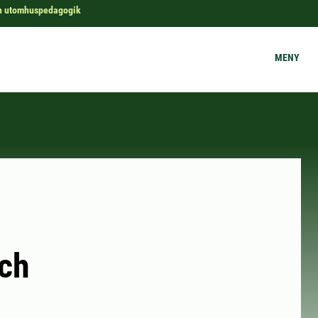
ch utomhuspedagogik
MENY
och