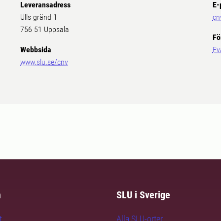
Leveransadress
E-
Ulls gränd 1
cn
756 51 Uppsala
Fö
Webbsida
Ev
www.slu.se/cnv
m
SLU i Sverige
t
Alla SLU-orter