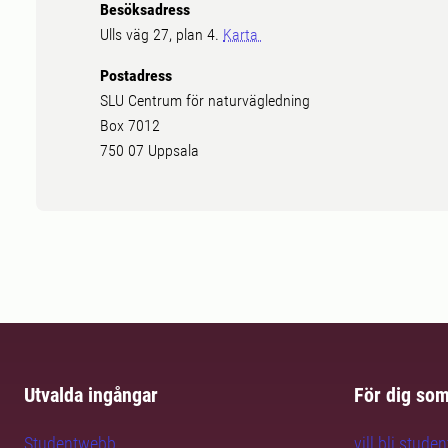
Besöksadress
Ulls väg 27, plan 4.
Karta
Postadress
SLU Centrum för naturvägledning
Box 7012
750 07 Uppsala
Utvalda ingångar
För dig so
Studentwebb
vill bli studen