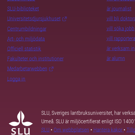
SLU-biblioteket
är journalist
Universitetsdjursjukhuset
vill bli dokto
vill söka jobb
Centrumbildningar
vill rapporte
Art- och miljödata
är verksam i
Officiell statistik
är alumn
Fakulteter och institutioner
Medarbetarwebben
Logga in
SLU, Sveriges lantbruksuniversitet, har verk
Umeå. SLU är miljöcertifierat enligt ISO 140
SLU
•
Om webbplatsen
•
Hantera kakor
•
Til