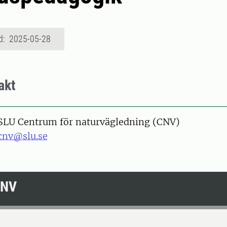
d: 2025-05-28
akt
SLU Centrum för naturvägledning (CNV)
cnv@slu.se
CNV