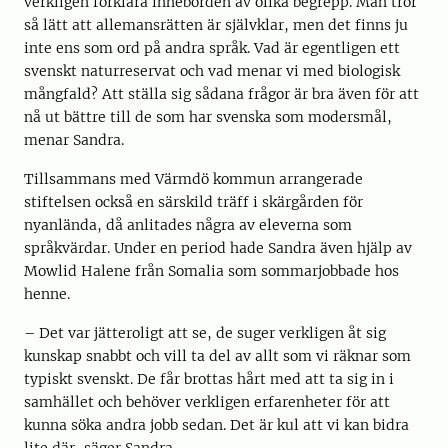
verkligen förklara innebörden av olika begrepp. Man tror
så lätt att allemansrätten är självklar, men det finns ju
inte ens som ord på andra språk. Vad är egentligen ett
svenskt naturreservat och vad menar vi med biologisk
mångfald? Att ställa sig sådana frågor är bra även för att
nå ut bättre till de som har svenska som modersmål,
menar Sandra.
Tillsammans med Värmdö kommun arrangerade
stiftelsen också en särskild träff i skärgården för
nyanlända, då anlitades några av eleverna som
språkvärdar. Under en period hade Sandra även hjälp av
Mowlid Halene från Somalia som sommarjobbade hos
henne.
– Det var jätteroligt att se, de suger verkligen åt sig
kunskap snabbt och vill ta del av allt som vi räknar som
typiskt svenskt. De får brottas hårt med att ta sig in i
samhället och behöver verkligen erfarenheter för att
kunna söka andra jobb sedan. Det är kul att vi kan bidra