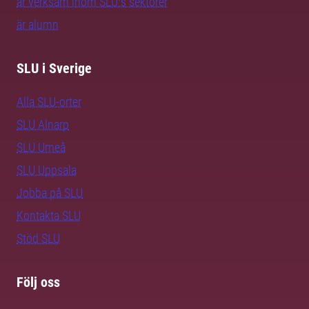
är verksam inom SLU:s sektorer
är alumn
SLU i Sverige
Alla SLU-orter
SLU Alnarp
SLU Umeå
SLU Uppsala
Jobba på SLU
Kontakta SLU
Stöd SLU
Följ oss