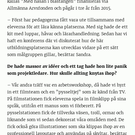
kallas ”Med näsan i blåstången” finansieras via
Allmänna Arvsfonden och pågår i tre år från 2015.
– Först har pedagogerna fått vara ute tillsammans med
eleverna för att lära känna platserna. Med sig hade de ett
kit med luppar, håvar och lärarhandledning. Sedan har vi
haft en konferens där vi diskuterat hur de här
utbildningsplatserna kan utvecklas vidare på ett sätt
som målgruppen gillar, berättar Sandra.
De hade massor av idéer och ett tag hade hon lite panik
som projektledare. Hur skulle allting knytas ihop?
– Vår andra träff var en arbetsworkshop, då hade vi hyrt
in ett filmteam och en ”pysseltjej” som är känd från TV.
På filmstationen fick eleverna spela in filmklipp på sina
språk, utifrån ett manus som vi förberett. På
pysselstationen fick de tillverka väsen, troll, ormar och
liknande som vi sedan dekorerat våra områden med. De
fick också göra illustrationer som ska klippas ihop av en
professionell layoutare och användas på skyltar, berättar