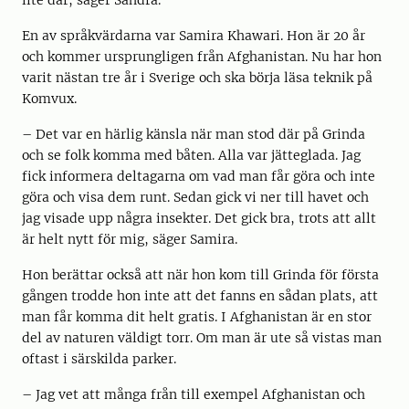
lite där, säger Sandra.
En av språkvärdarna var Samira Khawari. Hon är 20 år
och kommer ursprungligen från Afghanistan. Nu har hon
varit nästan tre år i Sverige och ska börja läsa teknik på
Komvux.
– Det var en härlig känsla när man stod där på Grinda
och se folk komma med båten. Alla var jätteglada. Jag
fick informera deltagarna om vad man får göra och inte
göra och visa dem runt. Sedan gick vi ner till havet och
jag visade upp några insekter. Det gick bra, trots att allt
är helt nytt för mig, säger Samira.
Hon berättar också att när hon kom till Grinda för första
gången trodde hon inte att det fanns en sådan plats, att
man får komma dit helt gratis. I Afghanistan är en stor
del av naturen väldigt torr. Om man är ute så vistas man
oftast i särskilda parker.
– Jag vet att många från till exempel Afghanistan och