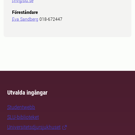
cnv@slu.se
Föreståndare
Eva Sandberg
018-672447
Utvalda ingångar
Studentwebb
SLU-biblioteket
Universitetsdjursjukhuset