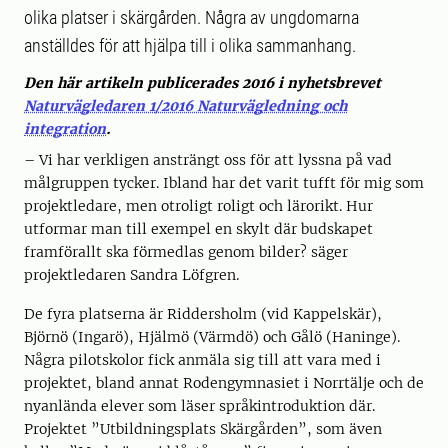
olika platser i skärgården. Några av ungdomarna
anställdes för att hjälpa till i olika sammanhang.
Den här artikeln publicerades 2016 i nyhetsbrevet
Naturvägledaren 1/2016 Naturvägledning och
integration
.
– Vi har verkligen ansträngt oss för att lyssna på vad
målgruppen tycker. Ibland har det varit tufft för mig som
projektledare, men otroligt roligt och lärorikt. Hur
utformar man till exempel en skylt där budskapet
framförallt ska förmedlas genom bilder? säger
projektledaren Sandra Löfgren.
De fyra platserna är Riddersholm (vid Kappelskär),
Björnö (Ingarö), Hjälmö (Värmdö) och Gålö (Haninge).
Några pilotskolor fick anmäla sig till att vara med i
projektet, bland annat Rodengymnasiet i Norrtälje och de
nyanlända elever som läser språkintroduktion där.
Projektet ”Utbildningsplats Skärgården”, som även