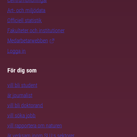
Centrumbildningar
Art- och miljödata
Officiell statistik
Fakulteter och institutioner
Medarbetarwebben
Logga in
För dig som
vill bli student
är journalist
vill bli doktorand
vill söka jobb
vill rapportera om naturen
är verksam inom SLU:s sektorer