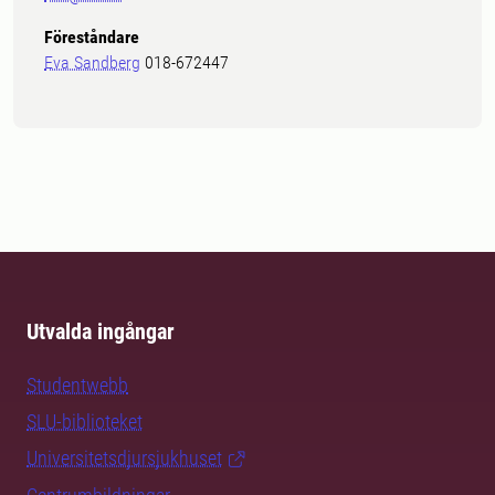
Föreståndare
Eva Sandberg
018-672447
Utvalda ingångar
Studentwebb
SLU-biblioteket
Universitetsdjursjukhuset