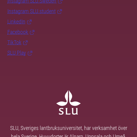
Instagram SLU.Sweden
Instagram SLU.student
LinkedIn
Facebook
TikTok
SLU Play
SLU, Sveriges lantbruksuniversitet, har verksamhet över
hela Sverige. Huvudorter är Alnarp, Uppsala och Umeå.