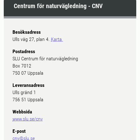
Centrum för naturvägledning - CNV
Besöksadress
Ulls väg 27, plan 4.
Karta
Postadress
SLU Centrum för naturvägledning
Box 7012
750 07 Uppsala
Leveransadress
Ulls gränd 1
756 51 Uppsala
Webbsida
www.slu.se/cnv
E-post
cnv@slu.se