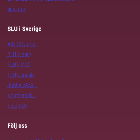
är alumn
SLU i Sverige
Alla SLU-orter
SLU Alnarp
SLU Umeå
SLU Uppsala
Jobba på SLU
Kontakta SLU
Stöd SLU
Följ oss