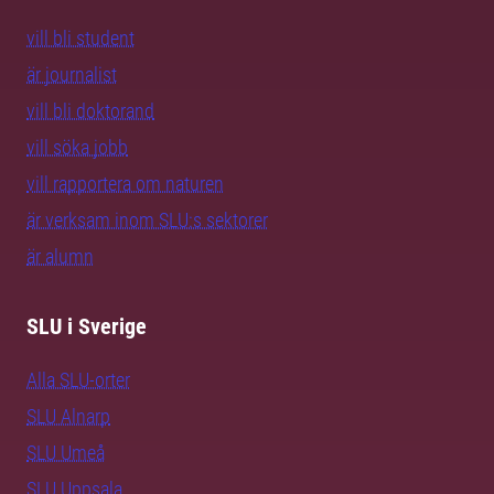
vill bli student
är journalist
vill bli doktorand
vill söka jobb
vill rapportera om naturen
är verksam inom SLU:s sektorer
är alumn
SLU i Sverige
Alla SLU-orter
SLU Alnarp
SLU Umeå
SLU Uppsala