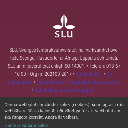
SLU, Sveriges lantbruksuniversitet, har verksamhet över
hela Sverige. Huvudorter är Alnarp, Uppsala och Umeå.
SLU är miljöcertifierat enligt ISO 14001. • Telefon: 018-67
10 00 • Org nr: 202100-2817 •
Kontakta SLU
•
Om
webbplatsen
•
Hantera kakor
•
Tillgänglighetsredogörelse
•
Behandling av personuppgifter
Denna webbplats använder kakor (cookies), som lagras i din
webbläsare. Vissa kakor är nödvändiga för att webbplatsen
ska fungera korrekt. Andra är valbara.
Hantera valbara kakor