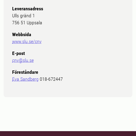
Leveransadress
Ulls gränd 1
756 51 Uppsala
Webbsida
www.slu.se/cnv
E-post
cnv@slu.se
Föreståndare
Eva Sandberg
018-672447