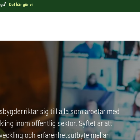
ygd
Det här gör vi
ygder riktar sig till alla som arbetar med
ling inom offentlig sektor. Syftet är att
veckling och erfarenhetsutbyte mellan