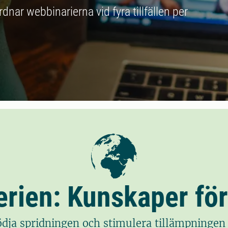
nar webbinarierna vid fyra tillfällen per
rien: Kunskaper fö
stödja spridningen och stimulera tillämpning