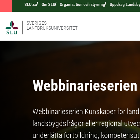
SLU.se
Om SLU
Organisation och styrning
Uppdrag Landsb
SVERIGES
LANTBRUKSUNIVERSITET
Webbinarieserien
Webbinarieserien Kunskaper för landsb
landsbygdsfrågor eller regional utveck
underlätta fortbildning, kompetensut