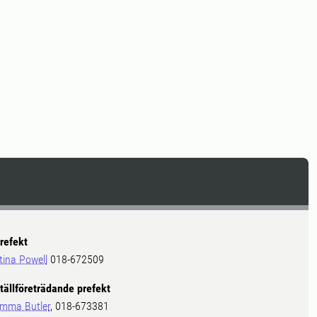
refekt
tina Powell
018-672509
tällföreträdande prefekt
mma Butler
, 018-673381