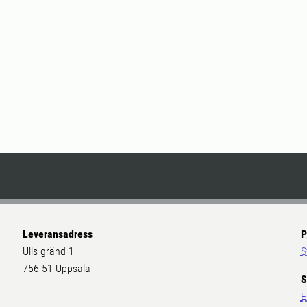
Leveransadress
P
Ulls gränd 1
S
756 51 Uppsala
S
E