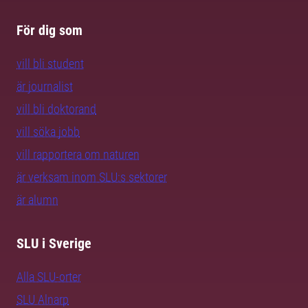
För dig som
vill bli student
är journalist
vill bli doktorand
vill söka jobb
vill rapportera om naturen
är verksam inom SLU:s sektorer
är alumn
SLU i Sverige
Alla SLU-orter
SLU Alnarp