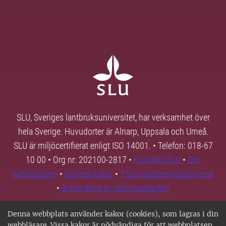
SLU, Sveriges lantbruksuniversitet, har verksamhet över
hela Sverige. Huvudorter är Alnarp, Uppsala och Umeå.
SLU är miljöcertifierat enligt ISO 14001. • Telefon: 018-67
10 00 • Org nr: 202100-2817 •
Kontakta SLU
•
Om
webbplatsen
•
Hantera kakor
•
Tillgänglighetsredogörelse
•
Behandling av personuppgifter
Denna webbplats använder kakor (cookies), som lagras i din
webbläsare. Vissa kakor är nödvändiga för att webbplatsen