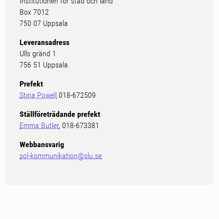
Institutionen för stad och land
Box 7012
750 07 Uppsala
Leveransadress
Ulls gränd 1
756 51 Uppsala
Prefekt
Stina Powell
018-672509
Ställföreträdande prefekt
Emma Butler
, 018-673381
Webbansvarig
sol-kommunikation@slu.se