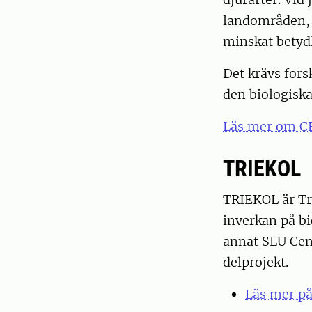
landområden, 
minskat betydl
Det krävs fors
den biologiska
Läs mer om CB
TRIEKOL
TRIEKOL är Tr
inverkan på b
annat SLU Cent
delprojekt.
Läs mer på