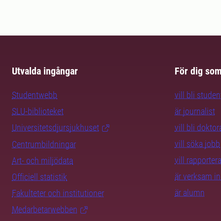
Utvalda ingångar
För dig so
Studentwebb
vill bli studen
SLU-biblioteket
är journalist
Universitetsdjursjukhuset
vill bli dokto
vill söka jobb
Centrumbildningar
vill rapporte
Art- och miljödata
är verksam i
Officiell statistik
är alumn
Fakulteter och institutioner
Medarbetarwebben