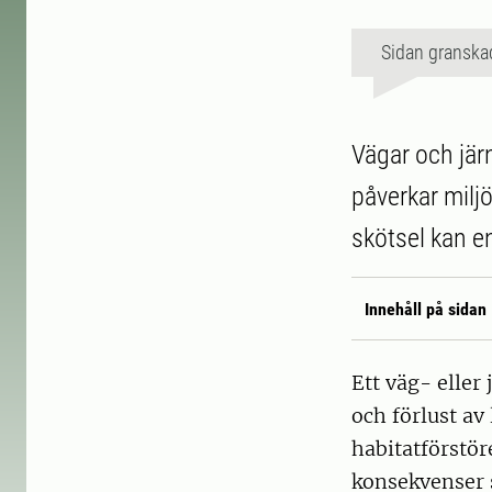
Sidan granska
Vägar och jär
påverkar milj
skötsel kan e
Innehåll på sidan
Ett väg- elle
och förlust av
habitatförstör
konsekvenser s