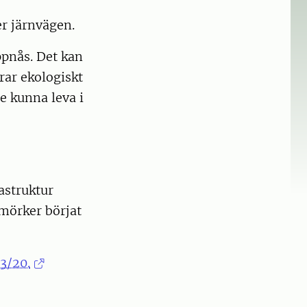
er järnvägen.
ppnås. Det kan
rar ekologiskt
e kunna leva i
astruktur
 mörker börjat
3/20.