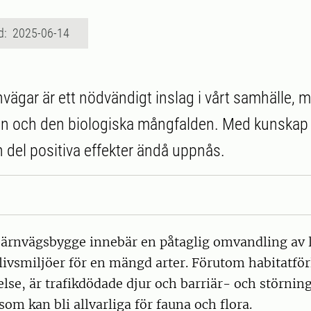
d: 2025-06-14
nvägar är ett nödvändigt inslag i vårt samhälle, 
ön och den biologiska mångfalden. Med kunskap 
n del positiva effekter ändå uppnås.
r järnvägsbygge innebär en påtaglig omvandling av
 livsmiljöer för en mängd arter. Förutom habitatför
else, är trafikdödade djur och barriär- och störnin
om kan bli allvarliga för fauna och flora.