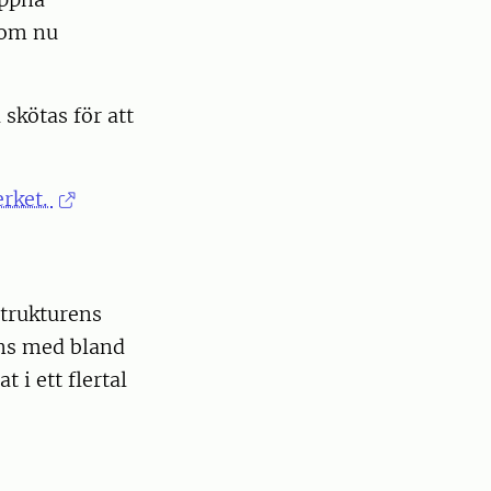
som nu
skötas för att
rket.
trukturens
ans med bland
i ett flertal