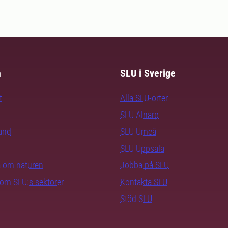
m
SLU i Sverige
t
Alla SLU-orter
SLU Alnarp
rand
SLU Umeå
SLU Uppsala
ra om naturen
Jobba på SLU
nom SLU:s sektorer
Kontakta SLU
Stöd SLU