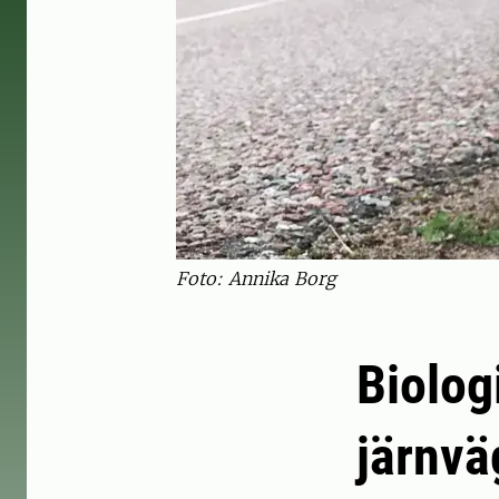
Foto: Annika Borg
Biolog
järnvä