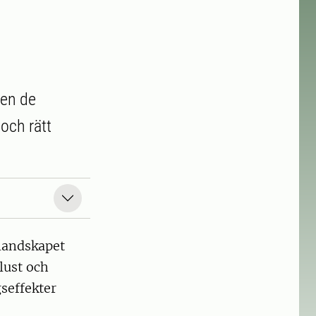
men de
och rätt
 landskapet
lust och
gseffekter