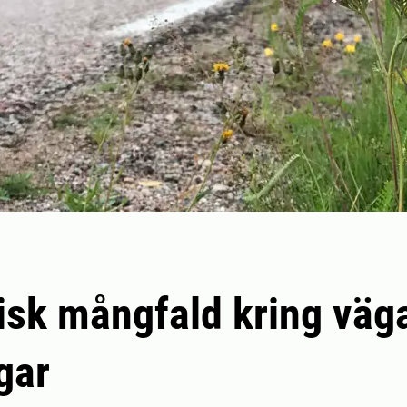
isk mångfald kring väg
gar