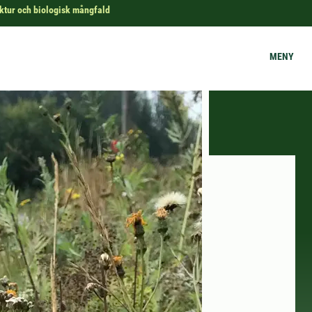
uktur och biologisk mångfald
MENY