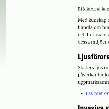
Effekterna kan
Med kunskap oc
handla om hur
och hur man sk
dessa miljöer 
Ljusföror
Städers ljus o
påverkar biolo
uppmärksamma
Läs mer om
Invasiva v