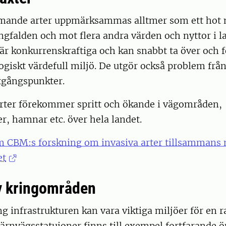
mande arter uppmärksammas alltmer som ett hot
gfalden och mot flera andra värden och nyttor i l
 är konkurrenskraftiga och kan snabbt ta över och 
logiskt värdefull miljö. De utgör också problem frå
gångspunkter.
arter förekommer spritt och ökande i vägområden,
r, hamnar etc. över hela landet.
m CBM:s forskning om invasiva arter tillsammans
et
v kringområden
 infrastrukturen kan vara viktiga miljöer för en r
 järnvägsstatuioner finns till exempel fortfarande 