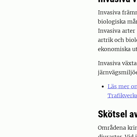
Invasiva främ
biologiska mån
Invasiva arter
artrik och bio
ekonomiska ut
Invasiva växt
järnvägsmiljöe
Läs mer o
Trafikverk
Skötsel a
Områdena kring
djurarter. Vid