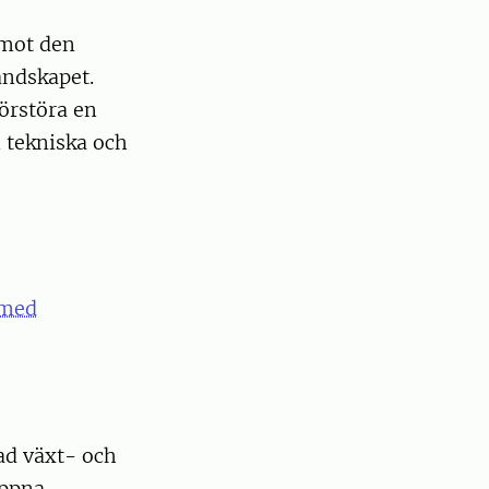
 mot den
andskapet.
förstöra en
n tekniska och
 med
ad växt- och
öppna