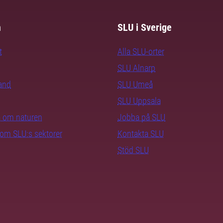
m
SLU i Sverige
t
Alla SLU-orter
SLU Alnarp
rand
SLU Umeå
SLU Uppsala
ra om naturen
Jobba på SLU
nom SLU:s sektorer
Kontakta SLU
Stöd SLU