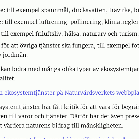
e: till exempel spannmål, dricksvatten, trävirke, b
 till exempel luftrening, pollinering, klimatregler
 till exempel friluftsliv, hälsa, naturarv och turism.
för att övriga tjänster ska fungera, till exempel f
v jordmån.
kan bidra med många olika typer av ekosystemtjäns
litet.
 ekosystemtjänster på Naturvårdsverkets webbpla
ystemtjänster har fått kritik för att vara för begr
en till varor och tjänster. Därför har det även pres
tt värdera naturens bidrag till mänskligheten.