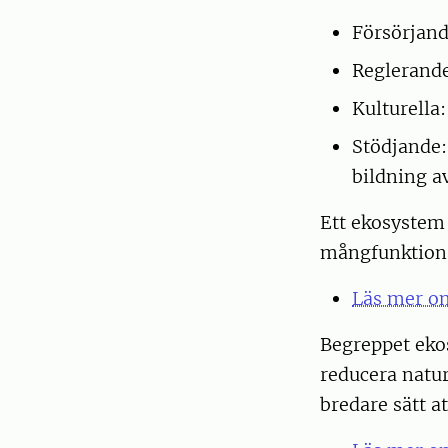
Försörjand
Reglerande:
Kulturella:
Stödjande: 
bildning a
Ett ekosystem 
mångfunktiona
Läs mer om
Begreppet ekos
reducera natur
bredare sätt a