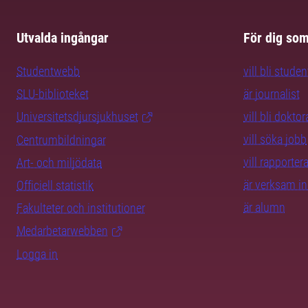
Utvalda ingångar
För dig so
Studentwebb
vill bli studen
SLU-biblioteket
är journalist
Universitetsdjursjukhuset
vill bli dokto
vill söka jobb
Centrumbildningar
vill rapporte
Art- och miljödata
är verksam i
Officiell statistik
är alumn
Fakulteter och institutioner
Medarbetarwebben
Logga in