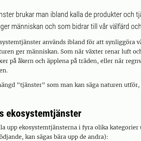
ster brukar man ibland kalla de produkter och t
er människan och som bidrar till vår välfärd och 
systemtjänster används ibland för att synliggöra 
turen ger människan. Som när växter renar luft oc
xer på åkern och äpplena på träden, eller när regn
en.
mängd "tjänster" som man kan säga naturen utför
gs ekosystemtjänster
a upp ekosystemtjänsterna i fyra olika kategorier 
tödjande, kan sägas bära upp de andra):