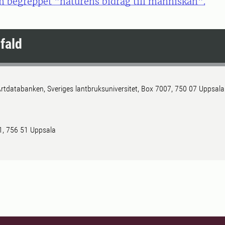
 begreppet "naturens bidrag till människan".
fald
rtdatabanken, Sveriges lantbruksuniversitet, Box 7007, 750 07 Uppsala
 1, 756 51 Uppsala