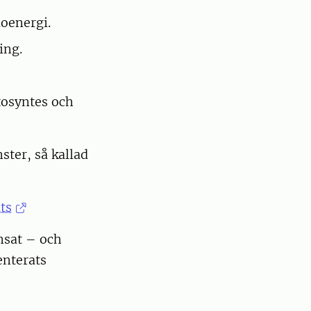
ioenergi.
ing.
otosyntes och
ter, så kallad
ts
änsat – och
enterats