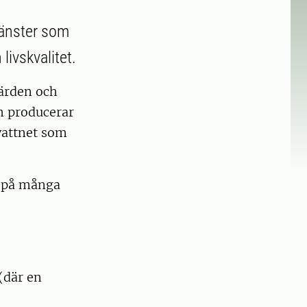
jänster som
livskvalitet.
värden och
h producerar
vattnet som
, på många
(där en