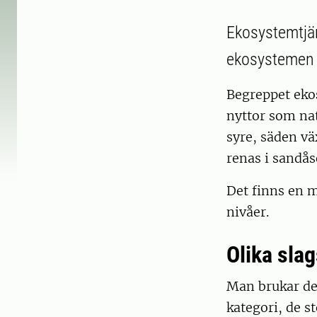
Ekosystemtjän
ekosystemen g
Begreppet eko
nyttor som na
syre, säden vä
renas i sandås
Det finns en 
nivåer.
Olika sla
Man brukar del
kategori, de s