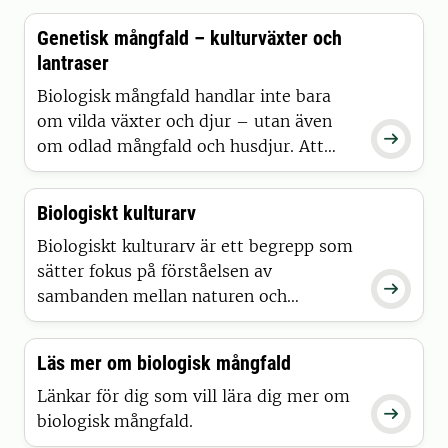
Genetisk mångfald – kulturväxter och
lantraser
Biologisk mångfald handlar inte bara
om vilda växter och djur – utan även

om odlad mångfald och husdjur. Att
bevara gamla kulturväxter och lantraser
är också viktigt för den genetiska
Biologiskt kulturarv
mångfalden.
Biologiskt kulturarv är ett begrepp som
sätter fokus på förståelsen av

sambanden mellan naturen och
människans brukande av den – och som
kan ge nycklar till bevarandet av den
Läs mer om biologisk mångfald
biologiska mångfalden.
Länkar för dig som vill lära dig mer om

biologisk mångfald.