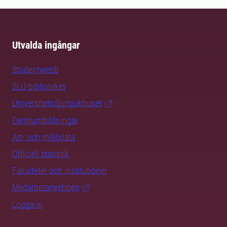
Utvalda ingångar
Studentwebb
SLU-biblioteket
Universitetsdjursjukhuset
Centrumbildningar
Art- och miljödata
Officiell statistik
Fakulteter och institutioner
Medarbetarwebben
Logga in