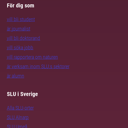
För dig som
vill bli student
är journalist
vill bli doktorand
vill söka jobb
vill rapportera om naturen
är verksam inom SLU:s sektorer
är alumn
SLU i Sverige
Alla SLU-orter
SLU Alnarp
SLU Umeå